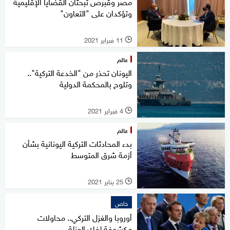
مصر وقبرص تبحثان القضايا الإقليمية
وتؤكدان على "التعاون"
11 فبراير 2021
l
عالم
اليونان تحذر من "الخدعة التركية"..
وتلوح بالمحكمة الدولية
4 فبراير 2021
l
عالم
بدء المحادثات التركية اليونانية بشأن
أزمة شرق المتوسط
25 يناير 2021
l
خاص
أوروبا والغزل التركي.. محاولات
مكشوفة لفك العزلة