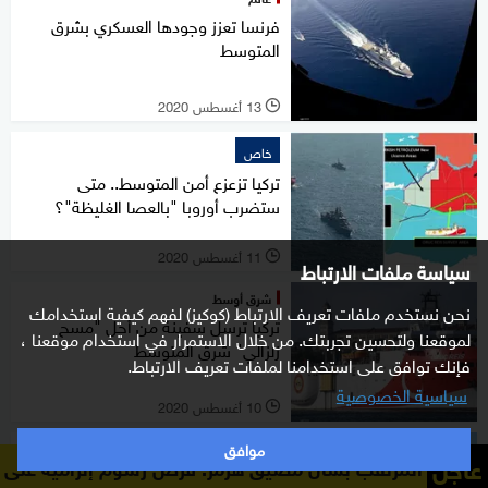
فرنسا تعزز وجودها العسكري بشرق
المتوسط
13 أغسطس 2020
l
خاص
تركيا تزعزع أمن المتوسط.. متى
ستضرب أوروبا "بالعصا الغليظة"؟
11 أغسطس 2020
l
سياسة ملفات الارتباط
شرق أوسط
نحن نستخدم ملفات تعريف الارتباط (كوكيز) لفهم كيفية استخدامك
تركيا ترسل سفينة من أجل "مسح
لموقعنا ولتحسين تجربتك. من خلال الاستمرار في استخدام موقعنا ،
زلزالي" شرق المتوسط
فإنك توافق على استخدامنا لملفات تعريف الارتباط.
سياسية الخصوصية
10 أغسطس 2020
l
موافق
عالم
عاجل
ب بشأن مضيق هرمز: فرض رسوم إلزامية على السفن تشمل خدمات 
تركيا تعلن استئناف التنقيب عن النفط