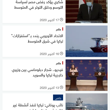
شكري يؤكد رفض مصر لسياسة
التوسع وخلق التوتر في المتوسط
17 أكتوبر 2020
l
عالم
الاتحاد الأوروبي يندد بـ"استفزازات"
تركيا في شرق المتوسط
16 أكتوبر 2020
l
عالم
فيديو.. شجار دبلوماسي بين وزيري
خارجية تركيا والسويد
13 أكتوبر 2020
l
خاص
نائب يوناني: تركيا تنفذ أنشطة غير
قانونية بمياهنا.. وتراوغ