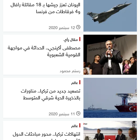
اليونان تعزز جيشها بـ 18 مقاتلة رافال
و4 فرقاطات من فرنسا
12 سبتمبر 2020
l
مقال رأي
مصطفى أكينجي.. الحداثة في مواجهة
القومية الشعبوية
رستم محمود
عالم
تصعيد جديد من تركيا.. مناورات
بالذخيرة الحية شرقي المتوسط
11 سبتمبر 2020
l
عالم
انتهاكات تركيا.. محور مباحثات الدول