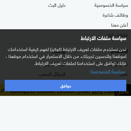
سياسة الخصوصية
دليل البث
وظائف شاغرة
أعلن معنا
شاركنا برأيك
سياسة ملفات الارتباط
نحن نستخدم ملفات تعريف الارتباط (كوكيز) لفهم كيفية استخدامك
الأقسام
برامجنا
لموقعنا ولتحسين تجربتك. من خلال الاستمرار في استخدام موقعنا ،
فإنك توافق على استخدامنا لملفات تعريف الارتباط.
شرق أوسط
غرفة الأخبار
سياسية الخصوصية
عالم
السؤال الصعب
رياضة
رادار
موافق
عاجل
لمكسيك وبيرو تعلنان استئناف العلاقات الدبلوماسية
"أ.ف.ب
الذكاء الاصطناعي
هجمة مرتدة
اقتصاد
الصباح
منوعات
كلينيك
وثائقيات