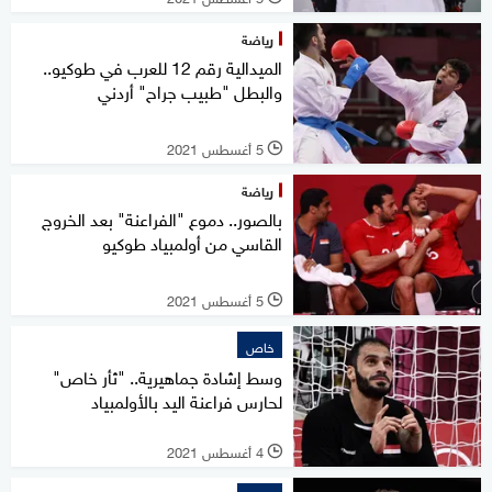
رياضة
الميدالية رقم 12 للعرب في طوكيو..
والبطل "طبيب جراح" أردني
5 أغسطس 2021
l
رياضة
بالصور.. دموع "الفراعنة" بعد الخروج
القاسي من أولمبياد طوكيو
5 أغسطس 2021
l
خاص
وسط إشادة جماهيرية.. "ثأر خاص"
لحارس فراعنة اليد بالأولمبياد
4 أغسطس 2021
l