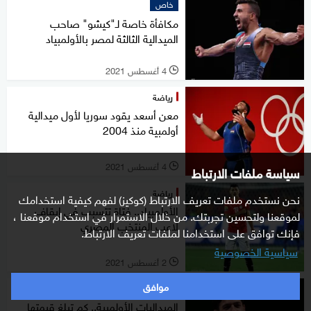
خاص
مكافأة خاصة لـ"كيشو" صاحب
الميدالية الثالثة لمصر بالأولمبياد
4 أغسطس 2021
l
رياضة
معن أسعد يقود سوريا لأول ميدالية
أولمبية منذ 2004
4 أغسطس 2021
سياسة ملفات الارتباط
l
رياضة
نحن نستخدم ملفات تعريف الارتباط (كوكيز) لفهم كيفية استخدامك
الأولمبياد.. فتاة تتسبب في إيقاف
لموقعنا ولتحسين تجربتك. من خلال الاستمرار في استخدام موقعنا ،
لاعب المنتخب المصري
فإنك توافق على استخدامنا لملفات تعريف الارتباط.
سياسية الخصوصية
2 أغسطس 2021
l
موافق
رياضة
الميداليات الأولمبية.. كم تبلغ قيمتها