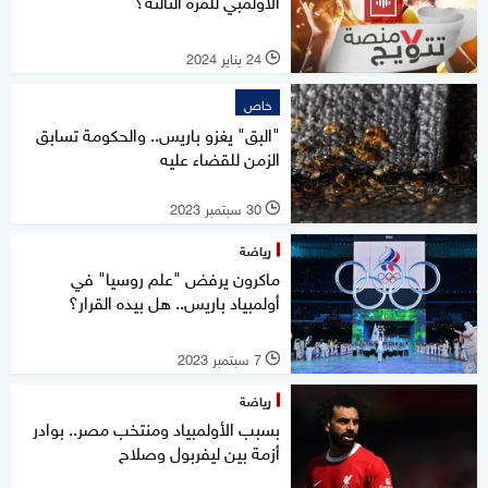
الأولمبي للمرة الثالثة؟
24 يناير 2024
l
خاص
"البق" يغزو باريس.. والحكومة تسابق
الزمن للقضاء عليه
30 سبتمبر 2023
l
رياضة
ماكرون يرفض "علم روسيا" في
أولمبياد باريس.. هل بيده القرار؟
7 سبتمبر 2023
l
رياضة
بسبب الأولمبياد ومنتخب مصر.. بوادر
أزمة بين ليفربول وصلاح