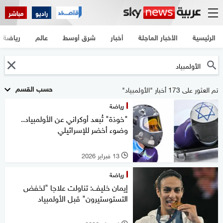
راديو
مباشر
الرئيسية
الأخبار العاجلة
أخبار
شرق أوسط
عالم
رياضة
حسب القسم
تم العثور على 173 أخبار "الأولمبياد"
رياضة
"خوذة" تُبعد أوكراني عن الأولمبياد..
وضوء أخضر للإسرائيلي
13 فبراير 2026
l
رياضة
إيمان خليف: تناولت علاجا "لخفض
التستوستيرون" قبل الأولمبياد