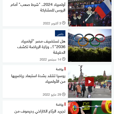
أولمبياد 2024.. "شرط صعب" أمام
الروس للمشاركة
3 أكتوبر 2022
l
خاص
هل تستضيف مصر "أولمبياد
2036"؟.. وزارة الرياضة تكشف
الحقيقة
14 سبتمبر 2022
l
رياضة
روسيا تنتقد بشدة استبعاد رياضييها
من الأولمبياد
29 مايو 2022
l
رياضة
تجريد الربّاع الكازاخي رحيموف من