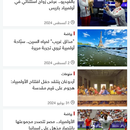
بالفيديو.. عرض زواج استثنائي في
أولمبياد باريس
2 أغسطس 2024
l
رياضة
"مذاق غريب" لمياه السين.. سبّاحة
أولمبية تروي تجربة مريرة
2 أغسطس 2024
l
منوعات
أردوغان ينتقد حفل افتتاح الأولمبياد:
هجوم على قيم مقدسة
31 يوليو 2024
l
رياضة
الأولمبياد.. مصر تتصدر مجموعتها
بانتصار مذهل على إسبانيا