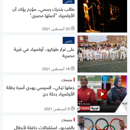
خاص
طالب بتحرك رسمي.. مؤرخ يؤكد أن
الأولمبياد "أصلها مصري"
20 أغسطس 2021
l
خاص
على غرار طوكيو.. أولمبياد في قرية
مصرية
18 أغسطس 2021
l
منصات
جعلها تبكي.. السيسي يهدي أسرة بطلة
الأولمبياد رحلة حج
9 أغسطس 2021
l
منصات
بالفيديو.. استقبالات حافلة لأبطال