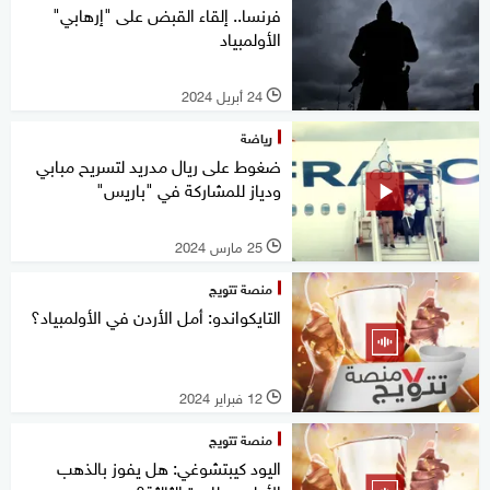
فرنسا.. إلقاء القبض على "إرهابي"
الأولمبياد
24 أبريل 2024
l
رياضة
ضغوط على ريال مدريد لتسريح مبابي
ودياز للمشاركة في "باريس"
25 مارس 2024
l
منصة تتويج
التايكواندو: أمل الأردن في الأولمبياد؟
12 فبراير 2024
l
منصة تتويج
اليود كيبتشوغي: هل يفوز بالذهب