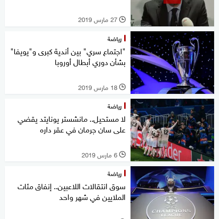
27 مارس 2019
l
رياضة
"اجتماع سري" بين أندية كبرى و"يويفا"
بشأن دوري أبطال أوروبا
18 مارس 2019
l
رياضة
لا مستحيل.. مانشستر يونايتد يقضي
على سان جرمان في عقر داره
6 مارس 2019
l
رياضة
سوق انتقالات اللاعبين.. إنفاق مئات
الملايين في شهر واحد