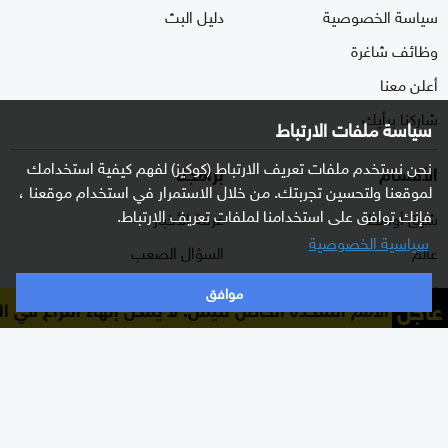
سياسة الخصوصية
دليل البث
وظائف شاغرة
أعلن معنا
شاركنا برأيك
سياسة ملفات الارتباط
نحن نستخدم ملفات تعريف الارتباط (كوكيز) لفهم كيفية استخدامك
الأقسام
برامجنا
لموقعنا ولتحسين تجربتك. من خلال الاستمرار في استخدام موقعنا ،
فإنك توافق على استخدامنا لملفات تعريف الارتباط.
شرق أوسط
غرفة الأخبار
سياسية الخصوصية
عالم
السؤال الصعب
رياضة
رادار
موافق
عاجل
ث الأمم المتحدة الخاص لليمن: لا يمكن إنهاء النزاع في الي
الذكاء الاصطناعي
هجمة مرتدة
اقتصاد
الصباح
منوعات
كلينيك
وثائقيات