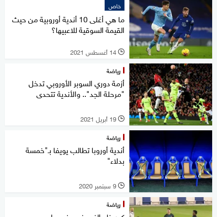
خاص
ما هي أغلى 10 أندية أوروبية من حيث
القيمة السوقية للاعبيها؟
14 أغسطس 2021
l
رياضة
أزمة دوري السوبر الأوروبي تدخل
"مرحلة الجد".. والأندية تتحدى
19 أبريل 2021
l
رياضة
أندية أوروبا تطالب يويفا بـ"خمسة
بدلاء"
9 سبتمبر 2020
l
رياضة
كورونا.. الغموض يخيم على مصير