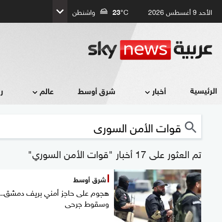
الأحد 9 أغسطس 2026
°C
23
واشنطن
الرئيسية
أخبار
شرق أوسط
عالم
ر
تم العثور على 17 أخبار "قوات الأمن السوري"
شرق أوسط
هجوم على حاجز أمني بريف دمشق..
وسقوط جرحى