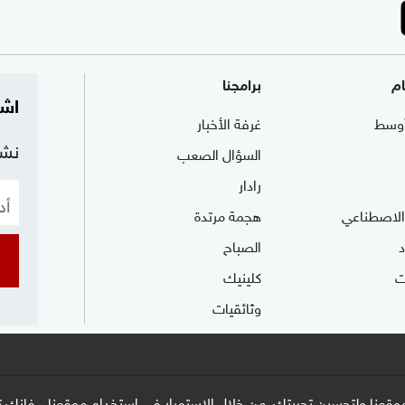
ام
برامجنا
اشت
وسط
غرفة الأخبار
نشر
السؤال الصعب
رادار
 الاصطناعي
هجمة مرتدة
الصباح
ت
كلينيك
وثائقيات
وقعنا ولتحسين تجربتك. من خلال الاستمرار في استخدام موقعنا ، فإنك تو