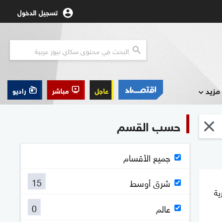
تسجيل الدخول
مزيد
عاجل
مباشر
راديو
حسب القسم
جميع الأقسام
15
شرق أوسط
ية
0
عالم