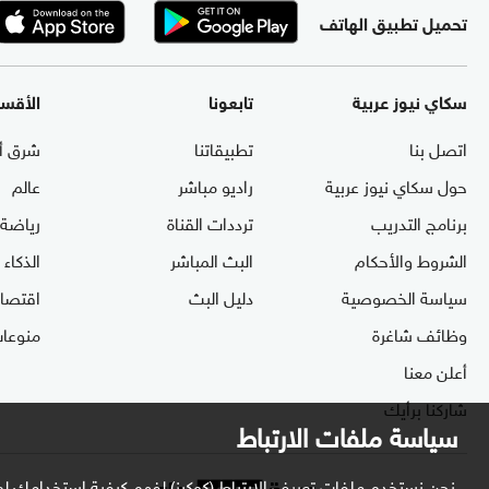
تحميل تطبيق الهاتف
سكاي نيوز عربية
تابعونا
الأقس
اتصل بنا
تطبيقاتنا
شرق أ
حول سكاي نيوز عربية
راديو مباشر
عالم
برنامج التدريب
ترددات القناة
رياضة
الشروط والأحكام
البث المباشر
الذكاء
سياسة الخصوصية
دليل البث
اقتصاد
وظائف شاغرة
منوعا
أعلن معنا
شاركنا برأيك
سياسة ملفات الارتباط
نحن نستخدم ملفات تعريف الارتباط (كوكيز) لفهم كيفية استخدامك لم