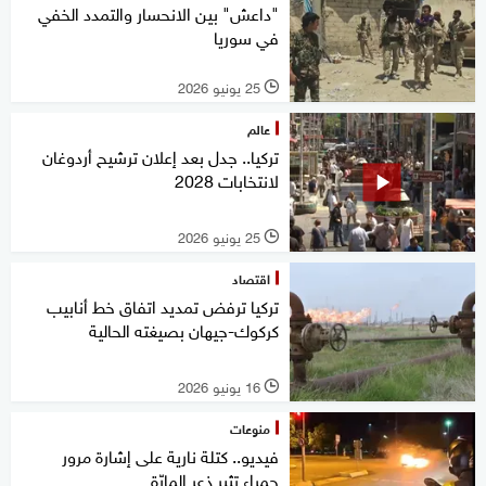
"داعش" بين الانحسار والتمدد الخفي
في سوريا
25 يونيو 2026
l
عالم
تركيا.. جدل بعد إعلان ترشيح أردوغان
لانتخابات 2028
25 يونيو 2026
l
اقتصاد
تركيا ترفض تمديد اتفاق خط أنابيب
كركوك-جيهان بصيغته الحالية
16 يونيو 2026
l
منوعات
فيديو.. كتلة نارية على إشارة مرور
حمراء تثير ذعر المارّة