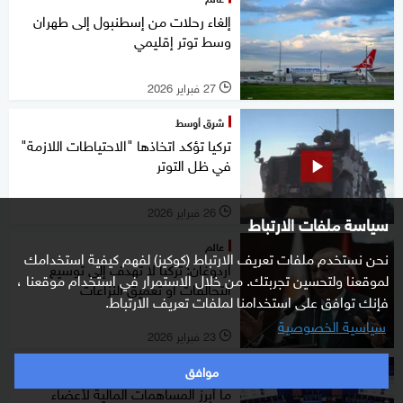
إلغاء رحلات من إسطنبول إلى طهران
وسط توتر إقليمي
27 فبراير 2026
l
شرق أوسط
تركيا تؤكد اتخاذها "الاحتياطات اللازمة"
في ظل التوتر
26 فبراير 2026
l
سياسة ملفات الارتباط
عالم
نحن نستخدم ملفات تعريف الارتباط (كوكيز) لفهم كيفية استخدامك
أردوغان: تركيا لا تهدف إلى توسيع
لموقعنا ولتحسين تجربتك. من خلال الاستمرار في استخدام موقعنا ،
التحالفات أو تعميق النزاعات
فإنك توافق على استخدامنا لملفات تعريف الارتباط.
سياسية الخصوصية
23 فبراير 2026
l
موافق
شرق أوسط
ما أبرز المساهمات المالية لأعضاء