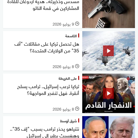
مسدس وذخيرته.. هدية أردوغان للقادة
المشاركين في قمة الناتو
9 يوليو 2026
l
التاسعة
هل تحصل تركيا على مقاتلات "أف
35" من الولايات المتحدة؟
8 يوليو 2026
l
على الخريطة
تركيا ترعب إسرائيل.. ترامب يسلح
أنقرة. فهل تنفجر المواجهة؟
8 يوليو 2026
l
شرق أوسط
نتنياهو يحذر ترامب بسبب "إف 35"..
وهيغسيث يطير إلى إسرائيل