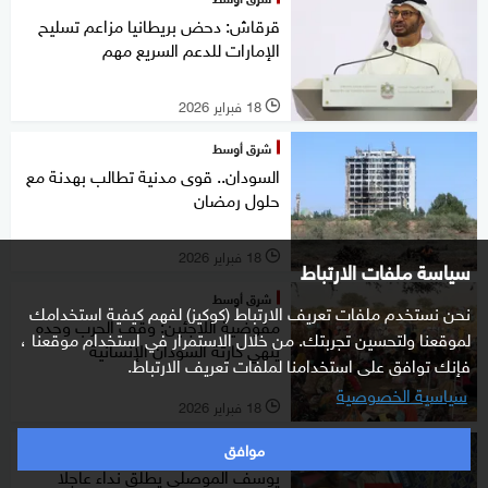
قرقاش: دحض بريطانيا مزاعم تسليح
الإمارات للدعم السريع مهم
18 فبراير 2026
l
شرق أوسط
السودان.. قوى مدنية تطالب بهدنة مع
حلول رمضان
18 فبراير 2026
l
سياسة ملفات الارتباط
شرق أوسط
نحن نستخدم ملفات تعريف الارتباط (كوكيز) لفهم كيفية استخدامك
مفوضية اللاجئين: وقف الحرب وحده
لموقعنا ولتحسين تجربتك. من خلال الاستمرار في استخدام موقعنا ،
ينهي كارثة السودان الإنسانية
فإنك توافق على استخدامنا لملفات تعريف الارتباط.
سياسية الخصوصية
18 فبراير 2026
l
موافق
شرق أوسط
يوسف الموصلي يطلق نداء عاجلا