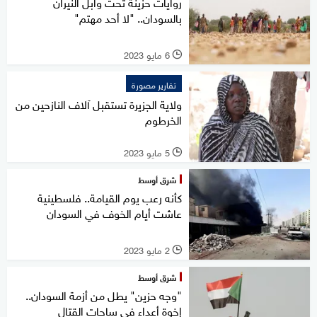
روايات حزينة تحت وابل النيران
بالسودان.. "لا أحد مهتم"
6 مايو 2023
l
تقارير مصورة
ولاية الجزيرة تستقبل آلاف النازحين من
الخرطوم
5 مايو 2023
l
شرق أوسط
كأنه رعب يوم القيامة.. فلسطينية
عاشت أيام الخوف في السودان
2 مايو 2023
l
شرق أوسط
"وجه حزين" يطل من أزمة السودان..
إخوة أعداء في ساحات القتال