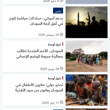
6 مايو 2026
l
خاص
بدعم أميركي.. محادثات مباشرة تلوح
في أفق أزمة السودان
25 سبتمبر 2025
l
شرق أوسط
السودان.. الأمم المتحدة تطالب
بمعالجة سريعة للوضع الإنساني
28 يونيو 2025
l
شرق أوسط
تحذير دولي: ملايين الأطفال في
السودان يعانون من سوء التغذية
11 يناير 2025
l