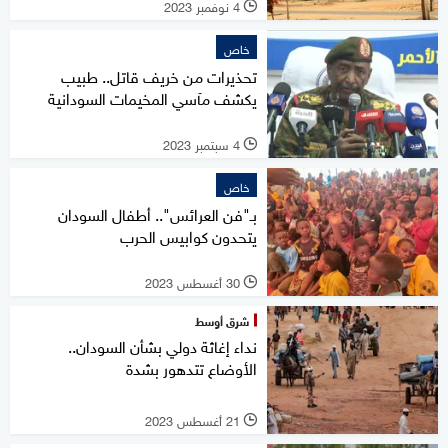
4 نوفمبر 2023
l
خاص
تحذيرات من خريف قاتل.. طبيب
يكشف مآسي المخيمات السودانية
4 سبتمبر 2023
l
خاص
بـ"فن العرائس".. أطفال السودان
يتحدون كوابيس الحرب
30 أغسطس 2023
l
شرق أوسط
نداء إغاثة دولي بشأن السودان..
الأوضاع تتدهور بشدة
21 أغسطس 2023
l