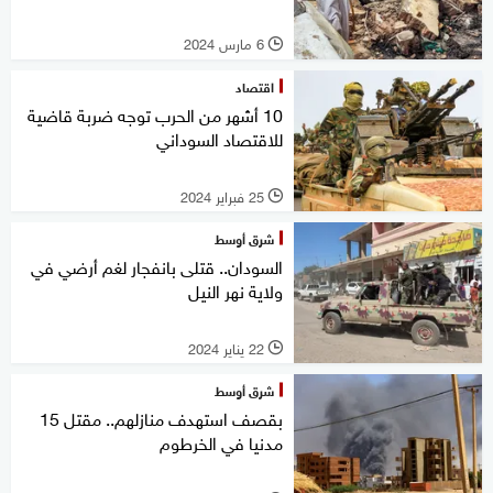
6 مارس 2024
l
اقتصاد
10 أشهر من الحرب توجه ضربة قاضية
للاقتصاد السوداني
25 فبراير 2024
l
شرق أوسط
السودان.. قتلى بانفجار لغم أرضي في
ولاية نهر النيل
22 يناير 2024
l
شرق أوسط
بقصف استهدف منازلهم.. مقتل 15
مدنيا في الخرطوم