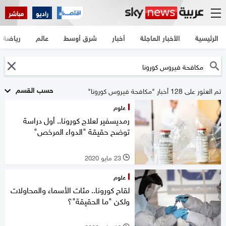
راديو
مباشر
الرئيسية
الأخبار العاجلة
أخبار
شرق أوسط
عالم
رياضة
حسب القسم
تم العثور على 128 أخبار "مكافحة فيروس كورونا"
علوم
رمديسفير لعلاج كورونا.. أول دراسة
توضح حقيقة "الدواء المرخص"
23 مايو 2020
l
علوم
لقاح كورونا.. مئات الأسماء والمحاولات
ولكن "ما الحقيقة"؟