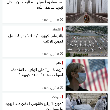
عند مغادرة المنزل.. مطلوب من سكان
نيويورك هذا الأمر
3 أبريل 2020
l
اقتصاد
بالأرقام.. كورونا "يفتك" بحركة النقل
الجوي للركاب
3 أبريل 2020
l
عالم
"يوم قاس" على الولايات المتحدة..
أسوأ حصيلة لـ"وفيات كورونا"
3 أبريل 2020
l
منوعات
"كورونا" يغير طقوس الدفن عند اليهود
والمسلمين