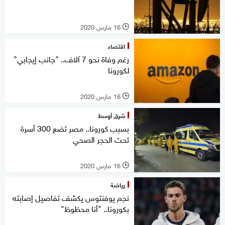
16 مارس 2020
l
اقتصاد
رغم وفاة نحو 7 آلاف.. "جانب إيجابي"
لكورونا
16 مارس 2020
l
شرق أوسط
بسبب كورونا.. مصر تضع 300 أسرة
تحت الحجر الصحي
16 مارس 2020
l
رياضة
نجم يوفنتوس يكشف تفاصيل إصابته
بكورونا.. "أنا محظوظ"