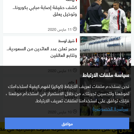
كشف حقيقة إصابة مبابي بكورونا..
وتوخيل يعلق
11 مارس 2020
l
شرق أوسط
مصر تعلن عدد العائدين من السعودية..
وتتابع العالقين
11 مارس 2020
l
سياسة ملفات الارتباط
عالم
نحن نستخدم ملفات تعريف الارتباط (كوكيز) لفهم كيفية استخدامك
تركيا تعلن اكتشاف أول حالة إصابة
لموقعنا ولتحسين تجربتك. من خلال الاستمرار في استخدام موقعنا ،
بكورونا
فإنك توافق على استخدامنا لملفات تعريف الارتباط.
سياسية الخصوصية
10 مارس 2020
l
موافق
عالم
عاجل
ناقلة نفط تابعة لشركة أدنوك الإماراتية في مضيق هرمز
البحرين 
إصابة وزيرة الصحة البريطانية بفيروس