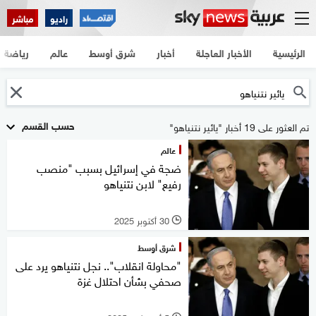
راديو
مباشر
الرئيسية
الأخبار العاجلة
أخبار
شرق أوسط
عالم
رياضة
حسب القسم
تم العثور على 19 أخبار "يائير نتنياهو"
عالم
ضجة في إسرائيل بسبب "منصب
رفيع" لابن نتنياهو
30 أكتوبر 2025
l
شرق أوسط
"محاولة انقلاب".. نجل نتنياهو يرد على
صحفي بشأن احتلال غزة