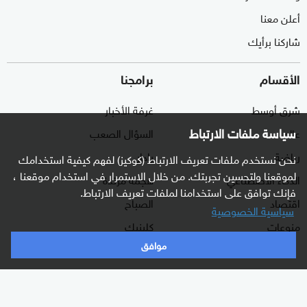
أعلن معنا
شاركنا برأيك
الأقسام
برامجنا
شرق أوسط
غرفة الأخبار
سياسة ملفات الارتباط
عالم
السؤال الصعب
رياضة
رادار
نحن نستخدم ملفات تعريف الارتباط (كوكيز) لفهم كيفية استخدامك
لموقعنا ولتحسين تجربتك. من خلال الاستمرار في استخدام موقعنا ،
الذكاء الاصطناعي
هجمة مرتدة
فإنك توافق على استخدامنا لملفات تعريف الارتباط.
اقتصاد
الصباح
سياسية الخصوصية
منوعات
كلينيك
موافق
وثائقيات
اشترك الآن بالنشرة الإخبارية