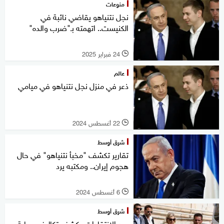
منوعات
نجل نتنياهو يقاضي نائبة في
الكنيست.. اتهمته بـ"ضرب والده"
24 فبراير 2025
l
عالم
ذعر في منزل نجل نتنياهو في ميامي
22 أغسطس 2024
l
شرق أوسط
تقارير تكشف "مخبأ نتنياهو" في حال
هجوم إيران.. ومكتبه يرد
6 أغسطس 2024
l
شرق أوسط
بعد الانتقادات.. كشف تكاليف حماية