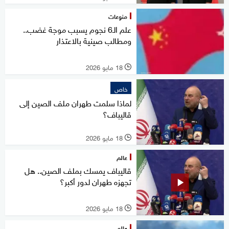
منوعات
علم الـ6 نجوم يسبب موجة غضب..
ومطالب صينية بالاعتذار
18 مايو 2026
l
خاص
لماذا سلمت طهران ملف الصين إلى
قاليباف؟
18 مايو 2026
l
عالم
قاليباف يمسك بملف الصين.. هل
تجهزه طهران لدور أكبر؟
18 مايو 2026
l
عالم