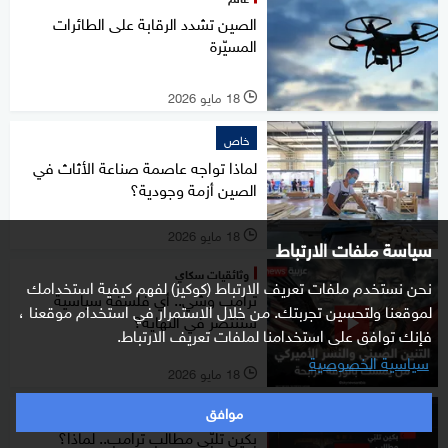
الصين تشدد الرقابة على الطائرات
المسيّرة
18 مايو 2026
l
خاص
لماذا تواجه عاصمة صناعة الأثاث في
الصين أزمة وجودية؟
18 مايو 2026
l
سياسة ملفات الارتباط
وثائقيات سكاي
نحن نستخدم ملفات تعريف الارتباط (كوكيز) لفهم كيفية استخدامك
ترامب وشي.. أي فلسفة سياسية
لموقعنا ولتحسين تجربتك. من خلال الاستمرار في استخدام موقعنا ،
ستنتصر في النهاية؟
فإنك توافق على استخدامنا لملفات تعريف الارتباط.
سياسية الخصوصية
18 مايو 2026
l
موافق
ستوديوone مع فضيلة
بكين تلبّي مطالب ترامب.. لماذا؟