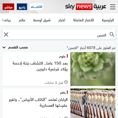
راديو
مباشر
الرئيسية
الأخبار العاجلة
أخبار
شرق أوسط
عالم
رياضة
حسب القسم
تم العثور على 6078 أخبار "الصين"
علوم
بعد 150 عاما.. اكتشاف نبتة لاحمة
يؤكد فرضية داروين
قبل 3 ساعات
l
عالم
اليابان تعتمد "الكتاب الأبيض".. وتغير
عقيدتها العسكرية