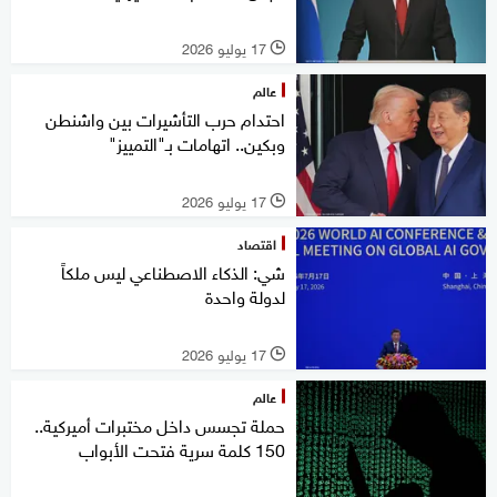
17 يوليو 2026
l
عالم
احتدام حرب التأشيرات بين واشنطن
وبكين.. اتهامات بـ"التمييز"
17 يوليو 2026
l
اقتصاد
شي: الذكاء الاصطناعي ليس ملكاً
لدولة واحدة
17 يوليو 2026
l
عالم
حملة تجسس داخل مختبرات أميركية..
150 كلمة سرية فتحت الأبواب