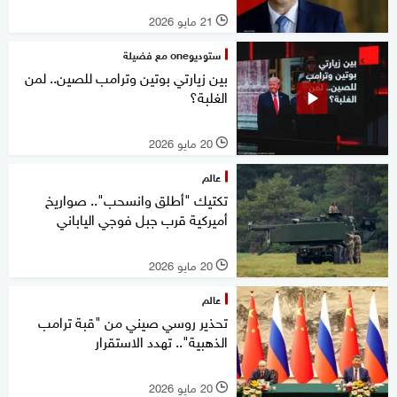
21 مايو 2026
l
ستوديوone مع فضيلة
بين زيارتي بوتين وترامب للصين.. لمن
الغلبة؟
20 مايو 2026
l
عالم
تكتيك "أطلق وانسحب".. صواريخ
أميركية قرب جبل فوجي الياباني
20 مايو 2026
l
عالم
تحذير روسي صيني من "قبة ترامب
الذهبية".. تهدد الاستقرار
20 مايو 2026
l