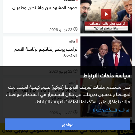
جمود المشهد بين واشنطن وطهران
23 يوليو 2026
l
عالم
ترامب يرشح إنفانتينو لرئاسة الأمم
المتحدة
22 يوليو 2026
l
سياسة ملفات الارتباط
عالم
نحن نستخدم ملفات تعريف الارتباط (كوكيز) لفهم كيفية استخدامك
اجتماع مرتقب لترامب ونتنياهو.. خياران
لموقعنا ولتحسين تجربتك. من خلال الاستمرار في استخدام موقعنا ،
للتعامل مع إيران
فإنك توافق على استخدامنا لملفات تعريف الارتباط.
سياسية الخصوصية
22 يوليو 2026
l
موافق
غرفة الأخبار
عاجل
يلية في منطقة وادي السلوقي جنوبي لبنان
وسائل إعلام لبنان
الشرق الأوسط.. تحديات مستمرة أمام