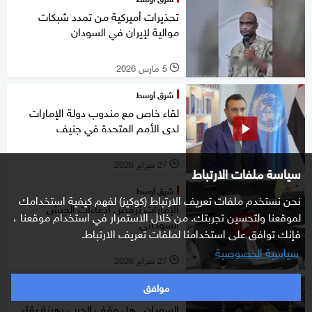
تحذيرات أميركية من تمدد شبكات
موالية لإيران في السودان
5 مارس 2026
l
شرق أوسط
لقاء خاص مع مندوب دولة الإمارات
لدى الأمم المتحدة في جنيف
27 فبراير 2026
l
سياسة ملفات الارتباط
شرق أوسط
نحن نستخدم ملفات تعريف الارتباط (كوكيز) لفهم كيفية استخدامك
الإمارات ترفض ادعاءات الجيش
لموقعنا ولتحسين تجربتك. من خلال الاستمرار في استخدام موقعنا ،
السوداني
فإنك توافق على استخدامنا لملفات تعريف الارتباط.
سياسية الخصوصية
27 فبراير 2026
l
موافق
خاص
السودان.. هل وقف الحرب رهينة بقاء