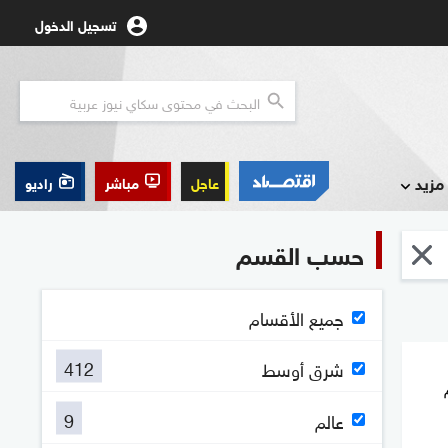
تسجيل الدخول
مزيد
عاجل
مباشر
راديو
حسب القسم
جميع الأقسام
412
شرق أوسط
9
عالم