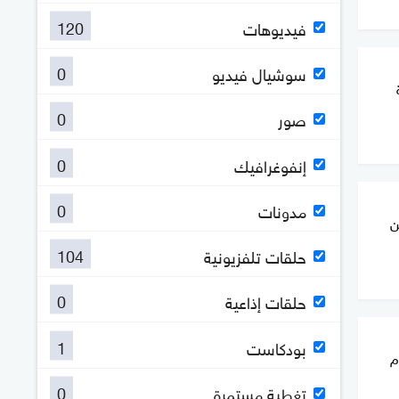
120
فيديوهات
0
سوشيال فيديو
0
صور
0
إنفوغرافيك
0
مدونات
ن
104
حلقات تلفزيونية
0
حلقات إذاعية
1
بودكاست
م
0
تغطية مستمرة