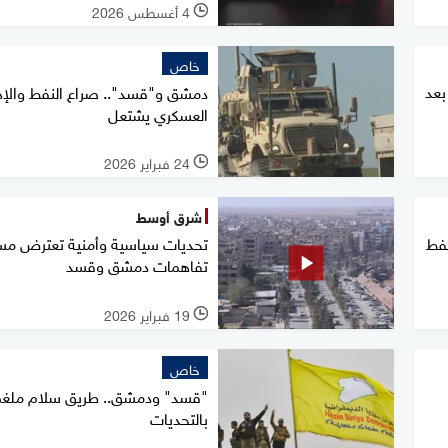
4 أغسطس 2026
l
خاص
بعد
دمشق و"قسد".. صراع النفط والإد
العسكري يشتعل
24 فبراير 2026
l
شرق أوسط
نفط
تحديات سياسية وأمنية تعترض مس
تفاهمات دمشق وقسد
19 فبراير 2026
l
خاص
"قسد" ودمشق.. طريق سلام ملغ
بالتحديات