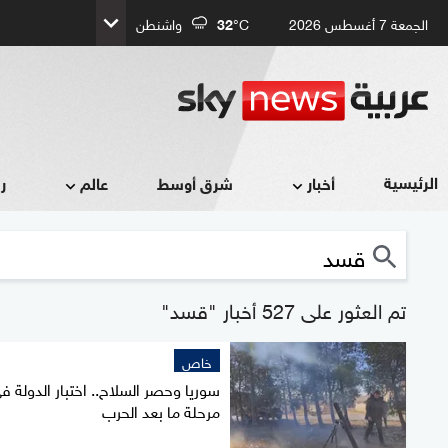
الجمعة 7 أغسطس 2026
°C
32
واشنطن
الرئيسية
أخبار
شرق أوسط
عالم
ر
تم العثور على 527 أخبار "قسد"
خاص
سوريا وحصر السلاح.. اختبار الدولة ف
مرحلة ما بعد الحرب