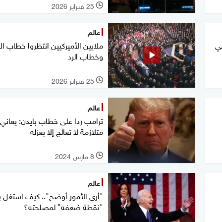
25 فبراير 2026
l
عالم
ي
ملايين الأميركيين انتظروا خطاب الا
وخطاب الرد
25 فبراير 2026
l
عالم
ترامب ردا على خطاب بايدن: يعاني
متلازمة لا تعالَج إلا بعزله
8 مارس 2024
l
عالم
"أرى الأمور أوضح".. كيف استغل ب
"نقطة ضعفه" لمصلحته؟