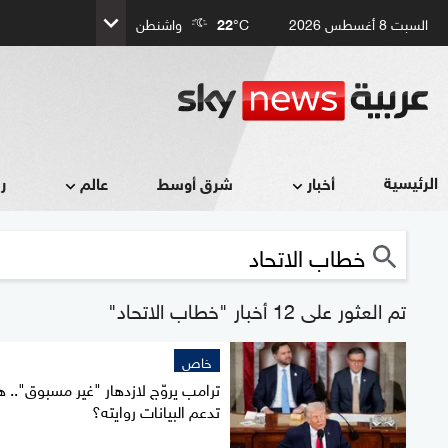
السبت 8 أغسطس 2026
°C
22
واشنطن
الرئيسية
أخبار
شرق أوسط
عالم
ر
تم العثور على 12 أخبار "خطاب الاتحاد"
خاص
ترامب يروّج لازدهار "غير مسبوق".. 
تدعم البيانات روايته؟