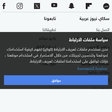
سكاي نيوز عربية
تابعونا
اتصل بنا
تطبيقاتنا
حول سكاي نيوز عربية
راديو مباشر
سياسة ملفات الارتباط
برنامج التدريب
ترددات القناة
نحن نستخدم ملفات تعريف الارتباط (كوكيز) لفهم كيفية استخدامك
الشروط والأحكام
البث المباشر
لموقعنا ولتحسين تجربتك. من خلال الاستمرار في استخدام موقعنا ،
فإنك توافق على استخدامنا لملفات تعريف الارتباط.
سياسة الخصوصية
دليل البث
سياسية الخصوصية
وظائف شاغرة
أعلن معنا
موافق
شاركنا برأيك
الأقسام
برامجنا