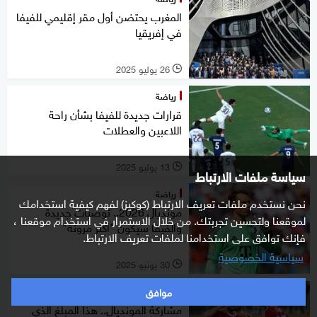
المغرب يحتضن أول مقر إقليمي للفيفا
في إفريقيا
26 يوليو 2025
l
رياضة
قرارات جديدة للفيفا بشأن راحة
اللاعبين والعطلات
13 يوليو 2025
l
سياسة ملفات الارتباط
رياضة
نحن نستخدم ملفات تعريف الارتباط (كوكيز) لفهم كيفية استخدامك
مونديال 2026.. توصيات جديدة
لموقعنا ولتحسين تجربتك. من خلال الاستمرار في استخدام موقعنا ،
والفيفا سيكون "أكثر مرونة"
فإنك توافق على استخدامنا لملفات تعريف الارتباط.
سياسية الخصوصية
30 يونيو 2025
l
موافق
رياضة
مشاركة المونديال.. هذا المبلغ الذي