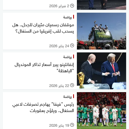
2 فبراير 2026
l
رياضة
موقفان رسميان مثيران للجدل.. هل
يسحب لقب إفريقيا من السنغال؟
24 يناير 2026
l
رياضة
إنفانتينو يبرر أسعار تذاكر المونديال
"الباهظة"
22 يناير 2026
l
رياضة
رئيس "فيفا" يهاجم تصرفات لاعبي
السنغال.. ويلوّح بعقوبات
19 يناير 2026
l