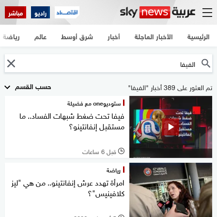
راديو
مباشر
الرئيسية
الأخبار العاجلة
أخبار
شرق أوسط
عالم
رياضة
حسب القسم
تم العثور على 389 أخبار "الفيفا"
ستوديوone مع فضيلة
فيفا تحت ضغط شبهات الفساد.. ما
مستقبل إنفانتينو؟
قبل 6 ساعات
l
رياضة
امرأة تهدد عرش إنفانتينو.. من هي "ليز
كلافينيس"؟