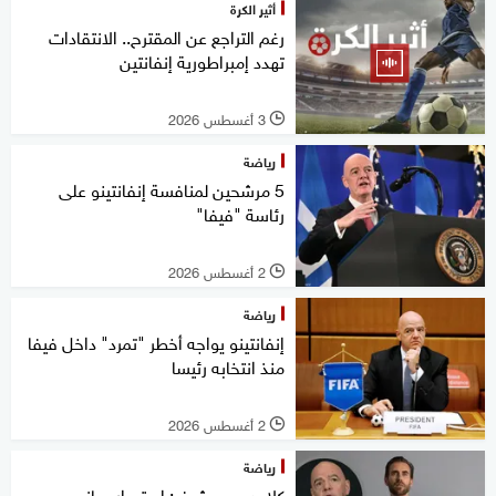
أثير الكرة
رغم التراجع عن المقترح.. الانتقادات
تهدد إمبراطورية إنفانتين
3 أغسطس 2026
l
رياضة
5 مرشحين لمنافسة إنفانتينو على
رئاسة "فيفا"
2 أغسطس 2026
l
رياضة
إنفانتينو يواجه أخطر "تمرد" داخل فيفا
منذ انتخابه رئيسا
2 أغسطس 2026
l
رياضة
كلاوديوس شيفر: استمرار جياني