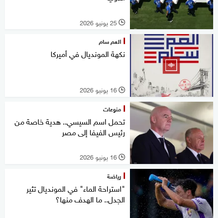
25 يونيو 2026
l
العم سام
نكهة المونديال في أميركا
16 يونيو 2026
l
منوعات
تحمل اسم السيسي.. هدية خاصة من
رئيس الفيفا إلى مصر
16 يونيو 2026
l
رياضة
"استراحة الماء" في المونديال تثير
الجدل.. ما الهدف منها؟