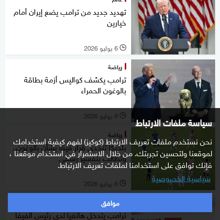
تهديد جديد من ترامب يضع إيران أمام
خيارين
6 يوليو 2026
l
رياضة
ترامب يكشف كواليس أزمة بطاقة
بالوغون الحمراء
6 يوليو 2026
l
سياسة ملفات الارتباط
رياضة
نحن نستخدم ملفات تعريف الارتباط (كوكيز) لفهم كيفية استخدامك
بلجيكا تتحدى قرار فيفا بشأن بالوغون..
لموقعنا ولتحسين تجربتك. من خلال الاستمرار في استخدام موقعنا ،
وتطالب بتفسير رسمي
فإنك توافق على استخدامنا لملفات تعريف الارتباط.
سياسية الخصوصية
6 يوليو 2026
l
موافق
الظهيرة
ترامب يتدخل هاتفيا لدى رئيس الفيفا