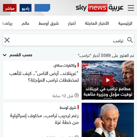
راديو
مباشر
الرئيسية
الأخبار العاجلة
أخبار
شرق أوسط
عالم
رياضة
حسب القسم
تم العثور على 5589 أخبار "ترامب"
وثائقيات سكاي
"غرينلاند.. أرض الناس".. كيف تتأهب
لمخططات ترامب المؤجلة؟
قبل 12 ساعة
l
شرق أوسط
رغم ترحيب ترامب.. مخاوف إسرائيلية
من خطة غزة