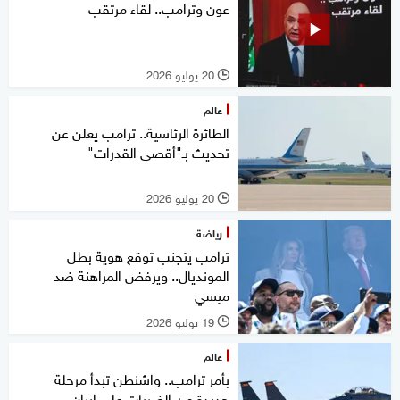
عون وترامب.. لقاء مرتقب
20 يوليو 2026
l
عالم
الطائرة الرئاسية.. ترامب يعلن عن
تحديث بـ"أقصى القدرات"
20 يوليو 2026
l
رياضة
ترامب يتجنب توقع هوية بطل
المونديال.. ويرفض المراهنة ضد
ميسي
19 يوليو 2026
l
عالم
بأمر ترامب.. واشنطن تبدأ مرحلة
جديدة من الضربات على إيران