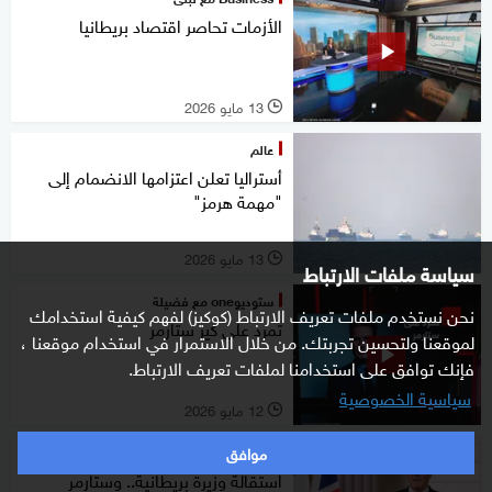
الأزمات تحاصر اقتصاد بريطانيا
13 مايو 2026
l
عالم
أستراليا تعلن اعتزامها الانضمام إلى
"مهمة هرمز"
13 مايو 2026
l
سياسة ملفات الارتباط
ستوديوone مع فضيلة
نحن نستخدم ملفات تعريف الارتباط (كوكيز) لفهم كيفية استخدامك
تمرد على كير ستارمر
لموقعنا ولتحسين تجربتك. من خلال الاستمرار في استخدام موقعنا ،
فإنك توافق على استخدامنا لملفات تعريف الارتباط.
سياسية الخصوصية
12 مايو 2026
l
موافق
عالم
استقالة وزيرة بريطانية.. وستارمر