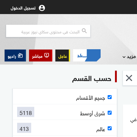
تسجيل الدخول
مزيد
عاجل
مباشر
راديو
حسب القسم
جميع الأقسام
5118
شرق أوسط
 في
413
عالم