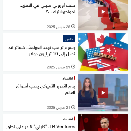
حلف أوروبي صيني في الأفق..
لمواجهة ترامب؟
28 مارس 2025
l
خاص
رسوم ترامب تهدد العولمة.. خسائر قد
تصل إلى 10 تريليون دولار
21 مارس 2025
l
اقتصاد
يوم التحرير الأميركي يرعب أسواق
العالم
21 مارس 2025
l
اقتصاد
TB Ventures: "كارني" قادر على تجاوز