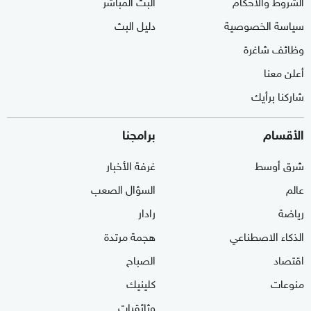
الشروط والأحكام
البث المباشر
سياسة الخصوصية
دليل البث
وظائف شاغرة
أعلن معنا
شاركنا برأيك
الأقسام
برامجنا
شرق أوسط
غرفة الأخبار
عالم
السؤال الصعب
رياضة
رادار
الذكاء الاصطناعي
هجمة مرتدة
اقتصاد
الصباح
منوعات
كلينيك
وثائقيات