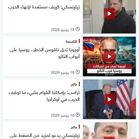
زيلينسكي: كييف مستعدة لإنهاء الحرب
17 يونيو 2026
l
التاسعة
أوروبا تدق ناقوس الخطر.. روسيا على
أبواب الناتو
16 يونيو 2026
l
عالم
ترامب: بإمكاننا القيام بشيء ما لوقف
الحرب في أوكرانيا
16 يونيو 2026
l
عالم
زيلينسكي يدعو لمزيد من الضغط على