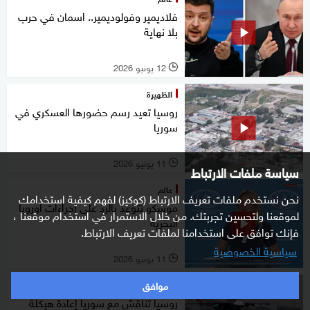
فلاديمير وفولوديمير.. اسمان في حرب
بلا نهاية
12 يونيو 2026
l
الظهيرة
روسيا تعيد رسم حضورها العسكري في
سوريا
11 يونيو 2026
l
سياسة ملفات الارتباط
عالم
نحن نستخدم ملفات تعريف الارتباط (كوكيز) لفهم كيفية استخدامك
موسكو تتوعد بالرد على إجراءات أوروبا
لموقعنا ولتحسين تجربتك. من خلال الاستمرار في استخدام موقعنا ،
البحرية
فإنك توافق على استخدامنا لملفات تعريف الارتباط.
سياسية الخصوصية
11 يونيو 2026
l
موافق
شرق أوسط
روسيا تناقش مع سوريا إعادة هيكلة