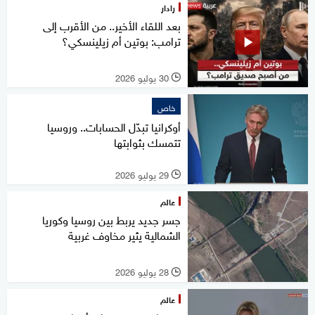
رادار
بعد اللقاء الأخير.. من الأقرب إلى
ترامب: بوتين أم زيلينسكي؟
30 يوليو 2026
l
خاص
أوكرانيا تبدّل الحسابات.. وروسيا
تتمسك بثوابتها
29 يوليو 2026
l
عالم
جسر جديد يربط بين روسيا وكوريا
الشمالية يثير مخاوف غربية
28 يوليو 2026
l
عالم