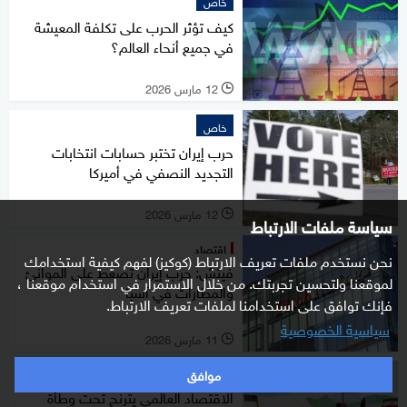
خاص
كيف تؤثر الحرب على تكلفة المعيشة
في جميع أنحاء العالم؟
12 مارس 2026
l
خاص
حرب إيران تختبر حسابات انتخابات
التجديد النصفي في أميركا
12 مارس 2026
l
سياسة ملفات الارتباط
اقتصاد
نحن نستخدم ملفات تعريف الارتباط (كوكيز) لفهم كيفية استخدامك
فيتش: حرب إيران تضغط على الموانئ
لموقعنا ولتحسين تجربتك. من خلال الاستمرار في استخدام موقعنا ،
والمطارات في آسيا
فإنك توافق على استخدامنا لملفات تعريف الارتباط.
سياسية الخصوصية
11 مارس 2026
l
موافق
اقتصاد
الاقتصاد العالمي يترنح تحت وطأة