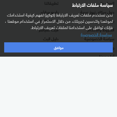
اتصل بنا
تطبيقاتنا
سياسة ملفات الارتباط
حول سكاي نيوز عربية
راديو مباشر
نحن نستخدم ملفات تعريف الارتباط (كوكيز) لفهم كيفية استخدامك
برنامج التدريب
ترددات القناة
لموقعنا ولتحسين تجربتك. من خلال الاستمرار في استخدام موقعنا ،
فإنك توافق على استخدامنا لملفات تعريف الارتباط.
الشروط والأحكام
البث المباشر
سياسية الخصوصية
سياسة الخصوصية
دليل البث
وظائف شاغرة
موافق
أعلن معنا
شاركنا برأيك
الأقسام
برامجنا
شرق أوسط
غرفة الأخبار
عالم
السؤال الصعب
رياضة
رادار