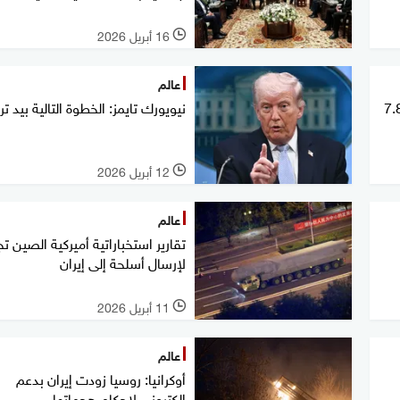
16 أبريل 2026
l
عالم
 تصدر أسلحة لإسرائيل بقيمة 7.8
نيويورك تايمز: الخطوة التالية بيد ت
12 أبريل 2026
l
عالم
تقارير استخباراتية أميركية الصين تج
لإرسال أسلحة إلى إيران
11 أبريل 2026
l
عالم
أوكرانيا: روسيا زودت إيران بدعم
إلكتروني لإحكام هجماتها