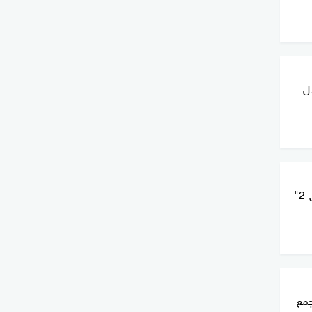
ل
"سنتكوم" تنشر صورة للقاذفة "بي-2"
جمع