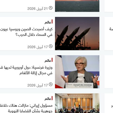
21 أبريل 2026
l
عالم
صة
كيف أصبحت الصين وروسيا عيون إ
في السماء خلال الحرب؟
17 أبريل 2026
l
عالم
وزيرة فرنسية: دول أوروبية لديها ق
في مجال إزالة الألغام
17 أبريل 2026
l
عالم
ر
مسؤول إيراني: مازالت هناك خلاف
جوهرية بشأن القضايا النووية