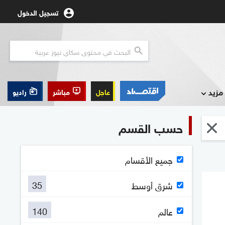
تسجيل الدخول
مزيد
عاجل
مباشر
راديو
حسب القسم
جميع الأقسام
35
شرق أوسط
140
عالم