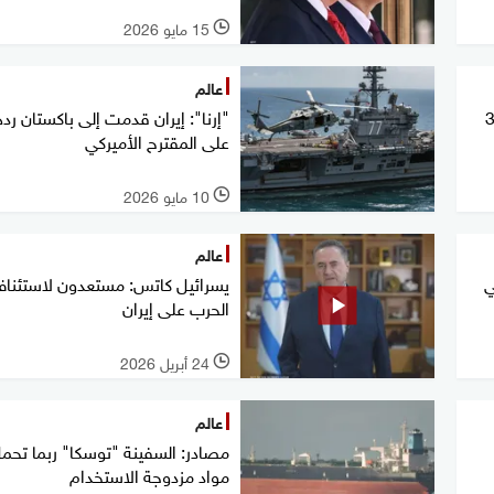
15 مايو 2026
l
عالم
الشعب الأميركي.. تصريح من 3
"إرنا": إيران قدمت إلى باكستان رده
على المقترح الأميركي
10 مايو 2026
l
عالم
ي
يسرائيل كاتس: مستعدون لاستئنا
الحرب على إيران
24 أبريل 2026
l
عالم
مصادر: السفينة "توسكا" ربما تحم
مواد مزدوجة الاستخدام