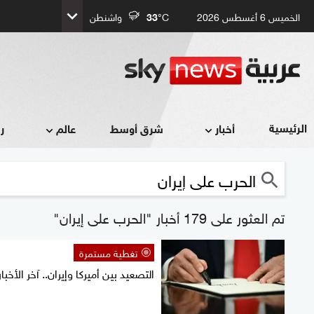
الخميس 6 أغسطس 2026
°C
33
واشنطن
الرئيسية
أخبار
شرق أوسط
عالم
ر
تم العثور على 179 أخبار "الحرب على إيران"
تغطية مستمرة
التصعيد بين أميركا وإيران.. آخر الأخبار