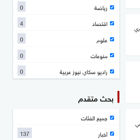
0
رياضة
4
اقتصاد
ري
0
علوم
0
منوعات
0
راديو سكاي نيوز عربية
بحث متقدم
جميع الفئات
في
137
أخبار