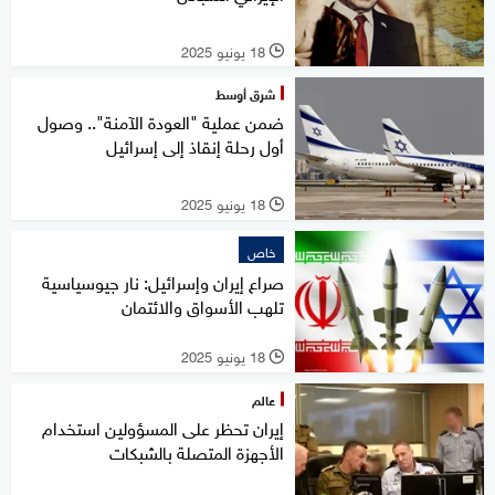
18 يونيو 2025
l
شرق أوسط
ضمن عملية "العودة الآمنة".. وصول
أول رحلة إنقاذ إلى إسرائيل
18 يونيو 2025
l
خاص
صراع إيران وإسرائيل: نار جيوسياسية
تلهب الأسواق والائتمان
18 يونيو 2025
l
عالم
إيران تحظر على المسؤولين استخدام
الأجهزة المتصلة بالشبكات