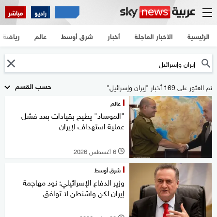
راديو
مباشر
الرئيسية
الأخبار العاجلة
أخبار
شرق أوسط
عالم
رياضة
حسب القسم
تم العثور على 169 أخبار "إيران وإسرائيل"
عالم
"الموساد" يطيح بقيادات بعد فشل
عملية استهداف لإيران
6 أغسطس 2026
l
شرق أوسط
وزير الدفاع الإسرائيلي: نود مهاجمة
إيران لكن واشنطن لا توافق