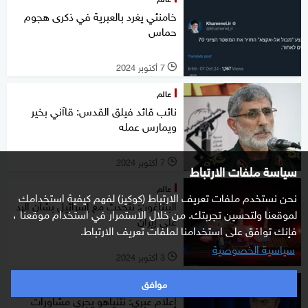
خامنئي يغرد بالعبرية في ذكرى هجوم
حماس
7 أكتوبر 2024
l
عالم
نائب قائد فيلق القدس: قاآني بخير
ويمارس عمله
7 أكتوبر 2024
l
سياسة ملفات الارتباط
عالم
نحن نستخدم ملفات تعريف الارتباط (كوكيز) لفهم كيفية استخدامك
البنتاغون: نتحدث مع إسرائيل بشأن الرد
لموقعنا ولتحسين تجربتك. من خلال الاستمرار في استخدام موقعنا ،
على إيران
فإنك توافق على استخدامنا لملفات تعريف الارتباط.
سياسية الخصوصية
3 أكتوبر 2024
l
موافق
شرق أوسط
إعلام عبري: نتنياهو يجري مشاورات