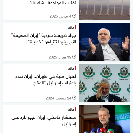
تقترب المواجهة الشاملة؟
4 مارس 2025
l
عالم
جواد ظريف: سردية "إيران الضعيفة"
التي يبنيها نتنياهو "خطيرة"
19 فبراير 2025
l
عالم
اغتيال هنية في طهران.. إيران تندد
باعتراف إسرائيل "الوقح"
24 ديسمبر 2024
l
عالم
مستشار خامنئي: إيران تجهز للرد على
إسرائيل