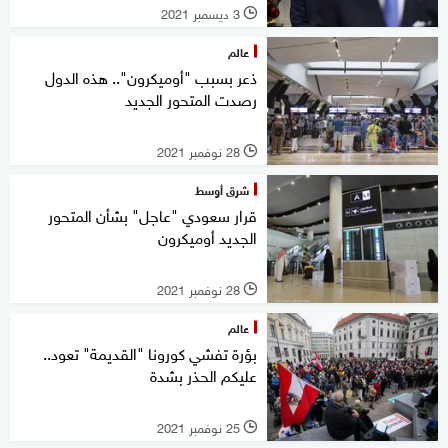
3 ديسمبر 2021
l
عالم
ذعر بسبب "أوميكرون".. هذه الدول
رصدت المتحور الجديد
28 نوفمبر 2021
l
شرق أوسط
قرار سعودي "عاجل" بشأن المتحور
الجديد أوميكرون
28 نوفمبر 2021
l
عالم
بؤرة تفشي كورونا "القديمة" تعود..
عليكم الحذر بشدة
25 نوفمبر 2021
l