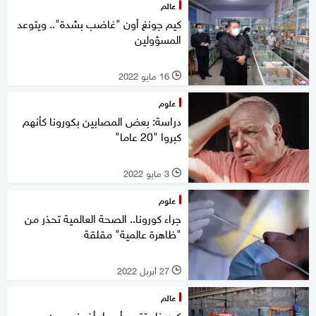
عالم
كيم جونغ أون "غاضب بشدة".. ويتوعد
المسؤولين
16 مايو 2022
l
علوم
دراسة: بعض المصابين بكورونا كأنهم
كبروا "20 عاما"
3 مايو 2022
l
علوم
جراء كورونا.. الصحة العالمية تحذر من
"ظاهرة عالمية" مقلقة
27 أبريل 2022
l
عالم
كورونا يقتحم أسوار أضخم مدن