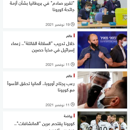
"تقرير صادم" في بريطانيا بشأن أزمة
جائحة كورونا
19 نوفمبر 2021
l
عالم
خلال تدريب "السلالة القاتلة".. زعماء
إسرائيل في مخبأ حصين
11 نوفمبر 2021
l
عالم
رعب يجتاح أوروبا.. ألمانيا تحقق الأسوأ
مع كورونا
11 نوفمبر 2021
l
رياضة
كورونا يقتحم عرين "المانشافات"..
ويصيب لاعبين