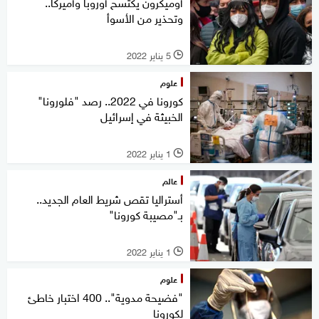
أوميكرون يكتسح أوروبا وأميركا..
وتحذير من الأسوأ
5 يناير 2022
l
علوم
كورونا في 2022.. رصد "فلورونا"
الخبيثة في إسرائيل
1 يناير 2022
l
عالم
أستراليا تقص شريط العام الجديد..
بـ"مصيبة كورونا"
1 يناير 2022
l
علوم
"فضيحة مدوية".. 400 اختبار خاطئ
لكورونا