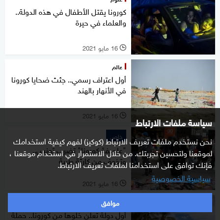
كورونا يقتل الأطفال في هذه الدولة..
والعلماء في حيرة
16 مايو 2021
l
عالم
أول اعتراف رسمي.. جثث ضحايا كورونا
في الأنهار بالهند
16 مايو 2021
l
سياسة ملفات الارتباط
خاص
نحن نستخدم ملفات تعريف الارتباط (كوكيز) لفهم كيفية استخدامك
"عاصفة كورونا" تضرب تونس..
لموقعنا ولتحسين تجربتك. من خلال الاستمرار في استخدام موقعنا ،
وتخوف من كارثة طبية
فإنك توافق على استخدامنا لملفات تعريف الارتباط.
سياسية الخصوصية
16 مايو 2021
l
موافق
عالم
أول دولة تعلن خلوها من كورونا.. حملة