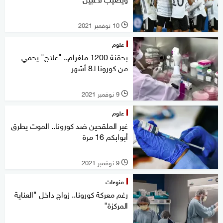
10 نوفمبر 2021
l
علوم
بحقنة 1200 ملغرام.. "علاج" يحمي
من كورونا لـ8 أشهر
9 نوفمبر 2021
l
علوم
غير الملقحين ضد كورونا.. الموت يطرق
أبوابكم 16 مرة
9 نوفمبر 2021
l
منوعات
رغم معركة كورونا.. زواج داخل "العناية
المركزة"