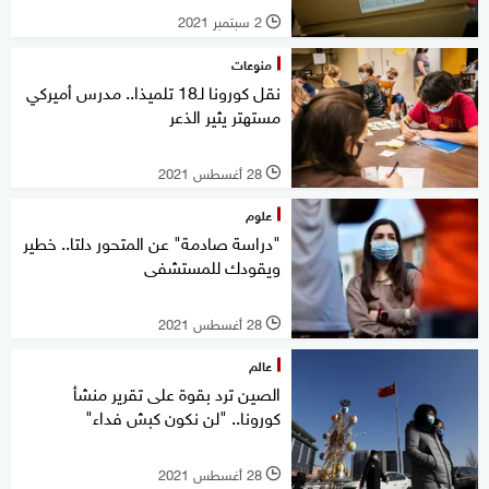
2 سبتمبر 2021
l
منوعات
نقل كورونا لـ18 تلميذا.. مدرس أميركي
مستهتر يثير الذعر
28 أغسطس 2021
l
علوم
"دراسة صادمة" عن المتحور دلتا.. خطير
ويقودك للمستشفى
28 أغسطس 2021
l
عالم
الصين ترد بقوة على تقرير منشأ
كورونا.. "لن نكون كبش فداء"
28 أغسطس 2021
l