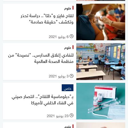
علوم
لقاح فايزر و"دلتا".. دراسة تحذر
وتكشف "حقيقة صادمة"
6 يوليو 2021
l
علوم
لتفادي إغلاق المدارس.. "نصيحة" من
منظمة الصحة العالمية
3 يوليو 2021
l
خاص
بـ"دبلوماسية اللقاح".. انتصار صيني
في الفناء الخلفي لأميركا
23 يونيو 2021
l
علوم