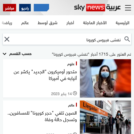
راديو
مباشر
الرئيسية
الأخبار العاجلة
أخبار
شرق أوسط
عالم
رياضة
حسب القسم
تم العثور على 1715 أخبار "تفشي فيروس كورونا"
علوم
متحور أوميكرون "الجديد" يكشر عن
أنيابه في أميركا
14 يناير 2023
l
عالم
الصين تلغي "حجر كورونا" للمسافرين..
وتسجل حالة وفاة