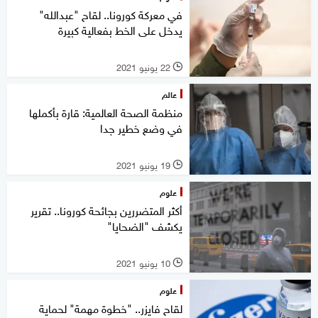
في معركة كورونا.. لقاح "عبدالله"
يدخل على الخط بفعالية كبيرة
22 يونيو 2021
l
عالم
منظمة الصحة العالمية: قارة بأكملها
في وضع خطير جدا
19 يونيو 2021
l
علوم
أكثر المتضررين بجائحة كورونا.. تقرير
يكشف "الضحايا"
10 يونيو 2021
l
علوم
لقاح فايزر.. "خطوة مهمة" لحماية