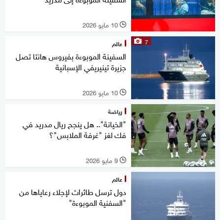
10 مايو 2026
l
7
عالم
السفينة الموبوءة بفيروس هانتا تصل
جزيرة تينيريفي الإسبانية
10 مايو 2026
l
رياضة
"الخيانة".. هل ينجح ريال مدريد في
فك لغز "غرفة الملابس"؟
9 مايو 2026
l
عالم
دول ترسل طائرات لإجلاء رعاياها من
"السفنية الموبوءة"