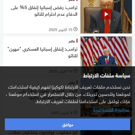
ترامب: رفض إسبانيا إنفاق 5% على
الدفاع عدم احترام للناتو
15 أكتوبر 2025
l
عالم
ترامب: إنفاق إسبانيا العسكري "مهين"
للناتو
14 أكتوبر 2025
l
سياسة ملفات الارتباط
عالم
نحن نستخدم ملفات تعريف الارتباط (كوكيز) لفهم كيفية استخدامك
النواب الإسبان يقرون حظرا على
لموقعنا ولتحسين تجربتك. من خلال الاستمرار في استخدام موقعنا ،
الأسلحة من إسرائيل وإليها
فإنك توافق على استخدامنا لملفات تعريف الارتباط.
سياسية الخصوصية
8 أكتوبر 2025
l
موافق
منوعات
كنز مفقود.. غواصون ينتشلون عملات