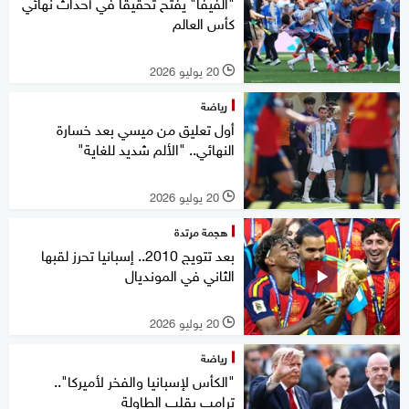
"الفيفا" يفتح تحقيقا في أحداث نهائي
كأس العالم
20 يوليو 2026
l
رياضة
أول تعليق من ميسي بعد خسارة
النهائي.. "الألم شديد للغاية"
20 يوليو 2026
l
هجمة مرتدة
بعد تتويج 2010.. إسبانيا تحرز لقبها
الثاني في المونديال
20 يوليو 2026
l
رياضة
"الكأس لإسبانيا والفخر لأميركا"..
ترامب يقلب الطاولة