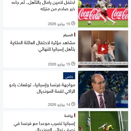
احتفل لامين يامال بالتأهل.. ثم جاءه
خبر صادم من منزله
15 يوليو 2026
l
الصباح
مشاهد مؤثرة لاحتفال العائلة الملكية
بتأهل إسبانيا للنهائي
15 يوليو 2026
l
خاص
مواجهة فرنسا وإسبانيا.. توقعات بادو
الزاكي لقمة المونديال
14 يوليو 2026
l
رياضة
إسبانيا تضرب موعدا مع فرنسا في
نصف نهائي المونديال