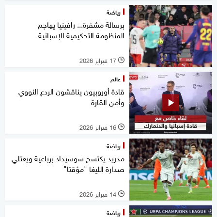
رياضة
برسالة مشفرة... رافينيا يهاجم
المنظومة التحكيمية الإسبانية
17 فبراير 2026
l
عالم
قادة أوروبيون يناقشون الردع النووي
وأمن القارة
16 فبراير 2026
l
رياضة
مدريد يكتسح سوسيداد برباعية ويعتلي
صدارة الليغا "مؤقتا"
14 فبراير 2026
l
رياضة