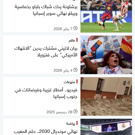
برشلونة يدك شباك بلباو بخماسية
ويبلغ نهائي سوبر إسبانيا
7 يناير 2026
l
عالم
بيان لاتيني مشترك يدين "الانتهاك
الأميركي" على فنزويلا
4 يناير 2026
l
منوعات
فيديو.. أمطار غزيرة وفيضانات في
جنوب إسبانيا
28 ديسمبر 2025
l
رياضة
نهائي مونديال 2030.. حلم المغرب