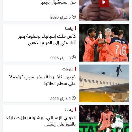
من السوشيال ميديا
5 فبراير 2026
l
رياضة
كأس ملك إسبانيا.. برشلونة يعبر
ألباسيتي إلى المربع الذهبي
3 فبراير 2026
l
منوعات
فيديو.. تأخر رحلة سفر بسبب "رقصة"
على سطح الطائرة
2 فبراير 2026
l
رياضة
الدوري الإسباني.. برشلونة يعزز صدارته
بالفوز على إلتشي