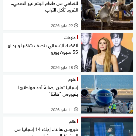
للتعافي من طعام البشر غير الصحي..
القرود تأكل التراب
22 مايو 2026
l
منوعات
القضاء الإسباني ينصف شاكيرا ويرد لها
55 مليون يورو
18 مايو 2026
l
علوم
إسبانيا تعلن إصابة أحد مواطنيها
بفيروس "هانتا"
11 مايو 2026
l
عالم
فيروس هانتا.. إجلاء 14 إسبانيا من
السفينة الموبوءة إلى مدريد