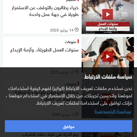
خبراء يطالبون بالتوقف عن الاستمرار
طويلا في جهة عمل واحدة
14 يوليو 2023
l
منوعات
سنوات العمل الطويلة.. وأزمة الإبداع
14 يوليو 2023
l
سياسة ملفات الارتباط
منوعات
نحن نستخدم ملفات تعريف الارتباط (كوكيز) لفهم كيفية استخدامك
ممثلون أميركيون يلوحون باحتمالية
لموقعنا ولتحسين تجربتك. من خلال الاستمرار في استخدام موقعنا ،
إضرابهم عن العمل
فإنك توافق على استخدامنا لملفات تعريف الارتباط.
سياسية الخصوصية
5 يوليو 2023
l
موافق
منوعات
بيع الذرة في غزة.. ملاذ للشباب