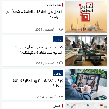
شارع الخليج
العمل في العلاقات العامة .. شغفٌ أم
احتراف؟
14 أغسطس 2024
l
خاص
كيف تضمن عدم فقدان حقوقك
المالية عند مغادرة وظيفتك؟
12 أغسطس 2024
l
خاص
كيف تتخذ قرار تغيير الوظيفة بثقة
وذكاء؟
3 أغسطس 2024
l
قصتي