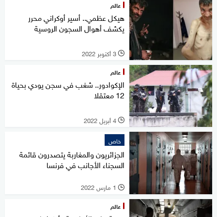
عالم
هيكل عظمي.. أسير أوكراني محرر
يكشف أهوال السجون الروسية
3 أكتوبر 2022
l
عالم
الإكوادور.. شغب في سجن يودي بحياة
12 معتقلا
4 أبريل 2022
l
خاص
الجزائريون والمغاربة يتصدرون قائمة
السجناء الأجانب في فرنسا
1 مارس 2022
l
عالم