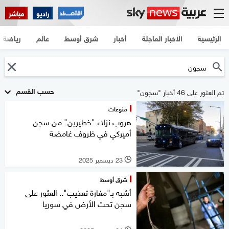
راديو
مباشر
الرئيسية
الأخبار العاجلة
أخبار
شرق أوسط
عالم
رياضة
حسب القسم
تم العثور على 46 أخبار "سجون"
منوعات
هروب نزلاء "خطيرين" من سجن
أميركي في ظروف غامضة
23 ديسمبر 2025
l
شرق أوسط
أشبه بـ"مغارة تعذيب".. العثور على
سجن تحت الأرض في سوريا