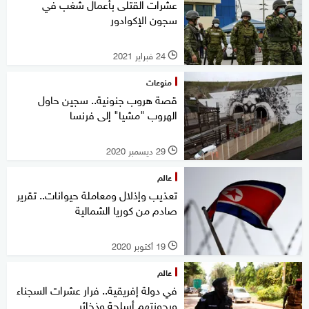
عشرات القتلى بأعمال شغب في
سجون الإكوادور
24 فبراير 2021
l
منوعات
قصة هروب جنونية.. سجين حاول
الهروب "مشيا" إلى فرنسا
29 ديسمبر 2020
l
عالم
تعذيب وإذلال ومعاملة حيوانات.. تقرير
صادم من كوريا الشمالية
19 أكتوبر 2020
l
عالم
في دولة إفريقية.. فرار عشرات السجناء
وبحوزتهم أسلحة وذخائر