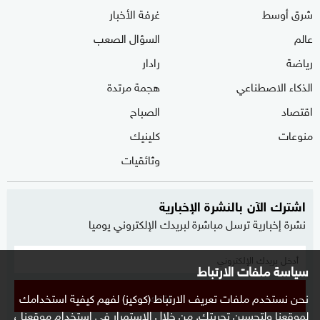
شرق أوسط
غرفة الأخبار
عالم
السؤال الصعب
رياضة
رادار
الذكاء الاصطناعي
هجمة مرتدة
اقتصاد
الصباح
منوعات
كلينيك
وثائقيات
اشترك الآن بالنشرة الإخبارية
نشرة إخبارية ترسل مباشرة لبريدك الإلكتروني يوميا
سياسة ملفات الارتباط
نحن نستخدم ملفات تعريف الارتباط (كوكيز) لفهم كيفية استخدامك
إشترك
لموقعنا ولتحسين تجربتك. من خلال الاستمرار في استخدام موقعنا ،