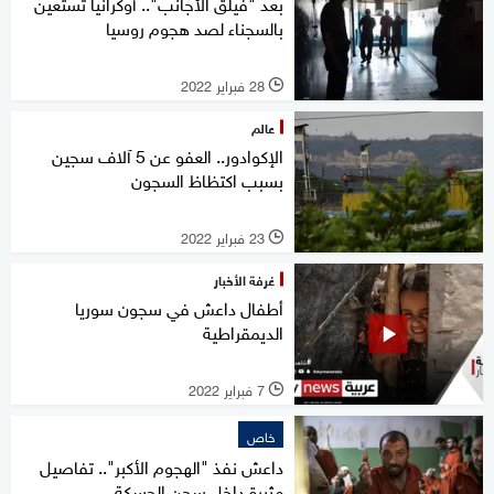
بعد "فيلق الأجانب".. أوكرانيا تستعين
بالسجناء لصد هجوم روسيا
28 فبراير 2022
l
عالم
الإكوادور.. العفو عن 5 آلاف سجين
بسبب اكتظاظ السجون
23 فبراير 2022
l
غرفة الأخبار
أطفال داعش في سجون سوريا
الديمقراطية
7 فبراير 2022
l
خاص
داعش نفذ "الهجوم الأكبر".. تفاصيل
مثيرة داخل سجن الحسكة