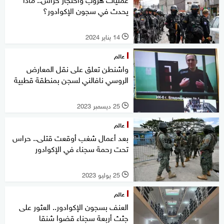
يحدث في سجون الإكوادور؟
14 يناير 2024
l
عالم
واشنطن تعلق على نقل المعارض
الروسي نافالني لسجن بمنطقة قطبية
25 ديسمبر 2023
l
عالم
بعد أعمال شغب أوقعت قتلى.. حراس
تحت رحمة سجناء في الإكوادور
25 يوليو 2023
l
عالم
العنف بسجون الإكوادور.. العثور على
جثث أربعة سجناء قضوا شنقا