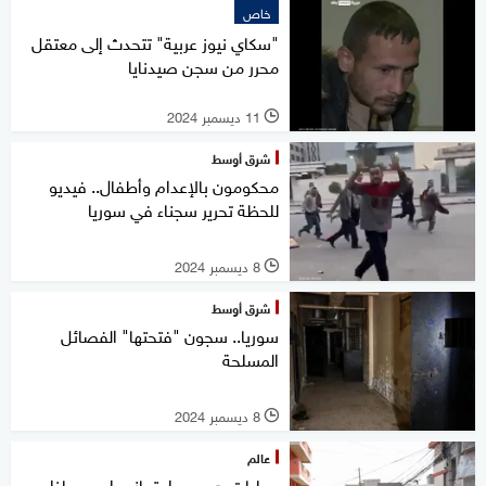
خاص
"سكاي نيوز عربية" تتحدث إلى معتقل
محرر من سجن صيدنايا
11 ديسمبر 2024
l
شرق أوسط
محكومون بالإعدام وأطفال.. فيديو
للحظة تحرير سجناء في سوريا
8 ديسمبر 2024
l
شرق أوسط
سوريا.. سجون "فتحتها" الفصائل
المسلحة
8 ديسمبر 2024
l
عالم
عمليات هروب واحتجاز حراس.. ماذا