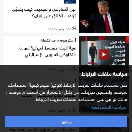
خاص
بين التفاوض والتهديد.. كيف يضيّق
ترامب الخناق على إيران؟
22 يونيو 2026
l
ستوديوone مع فضيلة
هية البث: ضغوط أميركية لعودة
التفاوض السوري الإسرائيلي
19 يونيو 2026
l
سياسة ملفات الارتباط
منوعات
نحن نستخدم ملفات تعريف الارتباط (كوكيز) لفهم كيفية استخدامك
سرقوا كبد معتقل سوري.. جريمة
لموقعنا ولتحسين تجربتك. من خلال الاستمرار في استخدام موقعنا ،
تفضح خفايا مستشفى الموت
فإنك توافق على استخدامنا لملفات تعريف الارتباط.
سياسية الخصوصية
18 يونيو 2026
l
موافق
شرق أوسط
احتجاجات في سوريا تطالب بمحاسبة