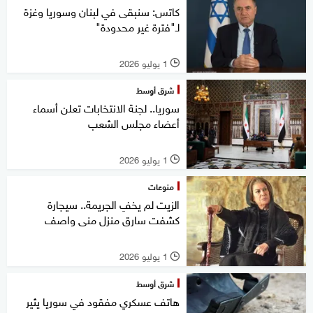
كاتس: سنبقى في لبنان وسوريا وغزة
لـ"فترة غير محدودة"
1 يوليو 2026
l
شرق أوسط
سوريا.. لجنة الانتخابات تعلن أسماء
أعضاء مجلس الشعب
1 يوليو 2026
l
منوعات
الزيت لم يخفِ الجريمة.. سيجارة
كشفت سارق منزل منى واصف
1 يوليو 2026
l
شرق أوسط
هاتف عسكري مفقود في سوريا يثير