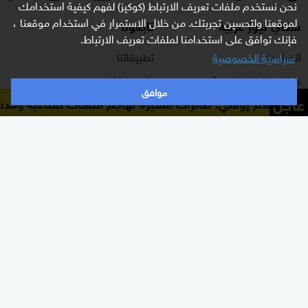
نحن نستخدم ملفات تعريف الارتباط (كوكيز) لفهم كيفية استخدامك
لموقعنا ولتحسين تجربتك. من خلال الاستمرار في استخدام موقعنا ،
سكاي نيوز عربية
تابعونا
فإنك توافق على استخدامنا لملفات تعريف الارتباط.
اتصل بنا
تطبيقاتنا
سياسية الخصوصية
حول سكاي نيوز عربية
راديو مباشر
موافق
عاجل
إعلام روسي: طائرات مسيّرة تهاجم منشآت صناعية ومدنية
برنامج التدريب
ترددات القناة
الشروط والأحكام
البث المباشر
سياسة الخصوصية
دليل البث
وظائف شاغرة
أعلن معنا
شاركنا برأيك
الأقسام
برامجنا
شرق أوسط
غرفة الأخبار