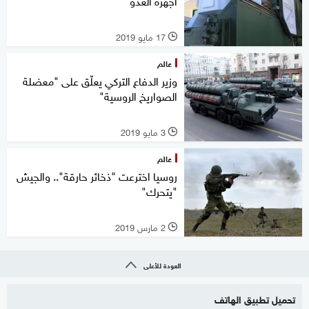
أجهزة العدو"
17 مايو 2019
l
عالم
وزير الدفاع التركي يعلّق على "معضلة
الصواريخ الروسية"
3 مايو 2019
l
عالم
روسيا اخترعت "ذخائر حارقة".. والجيش
"يتحرك"
2 مارس 2019
l
العودة للأعلى
تحميل تطبيق الهاتف