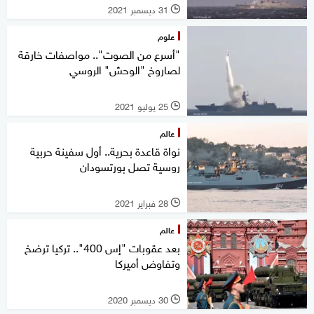
31 ديسمبر 2021
l
علوم
"أسرع من الصوت".. مواصفات خارقة
لصاروخ "الوحش" الروسي
25 يوليو 2021
l
عالم
نواة قاعدة بحرية.. أول سفينة حربية
روسية تصل بورتسودان
28 فبراير 2021
l
عالم
بعد عقوبات "إس 400".. تركيا ترضخ
وتفاوض أميركا
30 ديسمبر 2020
l