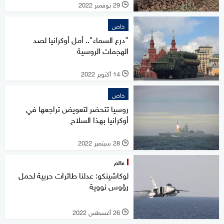
29 نوفمبر 2022
l
خاص
"درع السماء".. أمل أوكرانيا لصد
الهجمات الروسية
14 أكتوبر 2022
l
خاص
روسيا تتحضر لتعويض تراجعها في
أوكرانيا بهذا السلاح
28 سبتمبر 2022
l
عالم
لوكاشينكو: عدلنا طائرات حربية لحمل
رؤوس نووية
26 أغسطس 2022
l