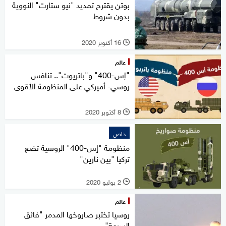
بوتن يقترح تمديد "نيو ستارت" النووية
بدون شروط
16 أكتوبر 2020
l
عالم
"إس-400" و"باتريوت".. تنافس
روسي- أميركي على المنظومة الأقوى
8 أكتوبر 2020
l
خاص
منظومة "إس-400" الروسية تضع
تركيا "بين نارين"
2 يوليو 2020
l
عالم
روسيا تختبر صاروخها المدمر "فائق
السرعة"