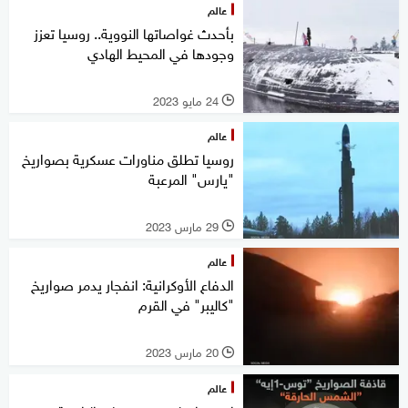
عالم
بأحدث غواصاتها النووية.. روسيا تعزز
وجودها في المحيط الهادي
24 مايو 2023
l
عالم
روسيا تطلق مناورات عسكرية بصواريخ
"يارس" المرعبة
29 مارس 2023
l
عالم
الدفاع الأوكرانية: انفجار يدمر صواريخ
"كاليبر" في القرم
20 مارس 2023
l
عالم