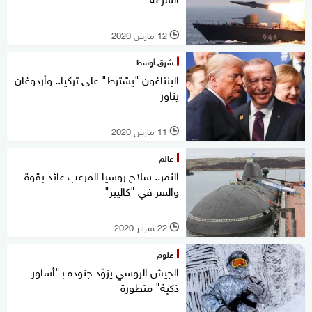
12 مارس 2020
l
شرق أوسط
البنتاغون "يشترط" على تركيا.. وأردوغان
يناور
11 مارس 2020
l
عالم
النمر.. سلاح روسيا المرعب عائد بقوة
والسر في "كاليبر"
22 فبراير 2020
l
علوم
الجيش الروسي يزوّد جنوده بـ"أساور
ذكية" متطورة