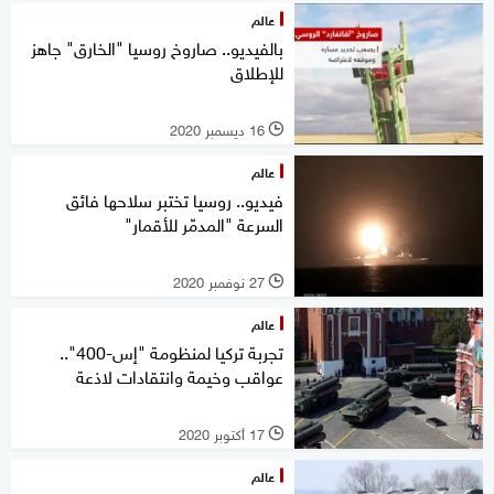
عالم
بالفيديو.. صاروخ روسيا "الخارق" جاهز
للإطلاق
16 ديسمبر 2020
l
عالم
فيديو.. روسيا تختبر سلاحها فائق
السرعة "المدمّر للأقمار"
27 نوفمبر 2020
l
عالم
تجربة تركيا لمنظومة "إس-400"..
عواقب وخيمة وانتقادات لاذعة
17 أكتوبر 2020
l
عالم