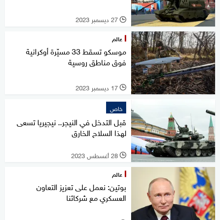
27 ديسمبر 2023
l
عالم
موسكو تسقط 33 مسيّرة أوكرانية
فوق مناطق روسية
17 ديسمبر 2023
l
خاص
قبل التدخل في النيجر.. نيجيريا تسعى
لهذا السلاح الخارق
28 أغسطس 2023
l
عالم
بوتين: نعمل على تعزيز التعاون
العسكري مع شركائنا