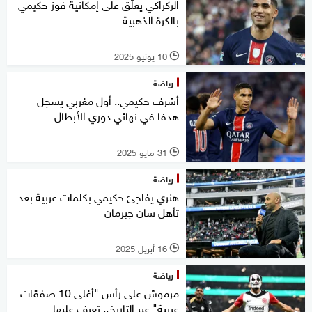
الركراكي يعلّق على إمكانية فوز حكيمي
بالكرة الذهبية
10 يونيو 2025
l
رياضة
أشرف حكيمي.. أول مغربي يسجل
هدفا في نهائي دوري الأبطال
31 مايو 2025
l
رياضة
هنري يفاجئ حكيمي بكلمات عربية بعد
تأهل سان جيرمان
16 أبريل 2025
l
رياضة
مرموش على رأس "أغلى 10 صفقات
عربية" عبر التاريخ.. تعرف عليها