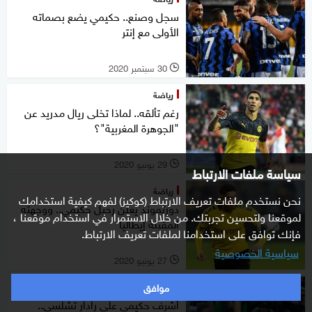
سجل وصنع.. حكيمي يضع بصماته
الأولى مع إنتر
30 سبتمبر 2020
l
رياضة
رغم تألقه.. لماذا تخلى ريال مدريد عن
"الجوهرة المغربية"؟
29 يونيو 2020
l
سياسة ملفات الارتباط
رياضة
نحن نستخدم ملفات تعريف الارتباط (كوكيز) لفهم كيفية استخدامك
دورتموند يعلن رحيل حكيمي.. ووجهته
لموقعنا ولتحسين تجربتك. من خلال الاستمرار في استخدام موقعنا ،
المقبلة إيطاليا
فإنك توافق على استخدامنا لملفات تعريف الارتباط.
سياسية الخصوصية
27 يونيو 2020
l
موافق
رياضة
أشرف حكيمي على رادار تشلسي..