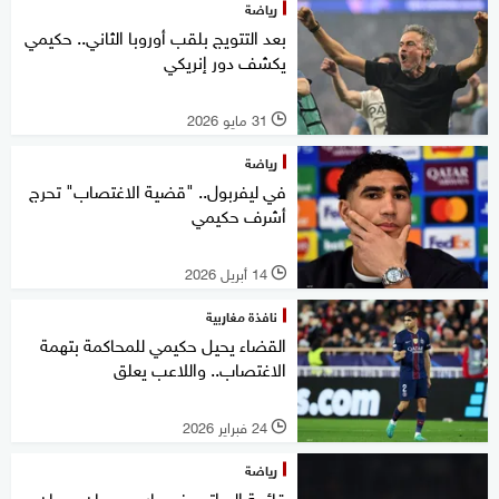
رياضة
بعد التتويج بلقب أوروبا الثاني.. حكيمي
يكشف دور إنريكي
31 مايو 2026
l
رياضة
في ليفربول.. "قضية الاغتصاب" تحرج
أشرف حكيمي
14 أبريل 2026
l
نافذة مغاربية
القضاء يحيل حكيمي للمحاكمة بتهمة
الاغتصاب.. واللاعب يعلق
24 فبراير 2026
l
رياضة
قائمة الرواتب في باريس سان جرمان..