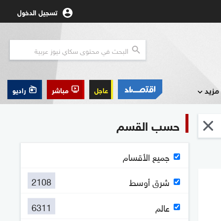
تسجيل الدخول
مزيد
عاجل
مباشر
راديو
حسب القسم
جميع الأقسام
2108
شرق أوسط
6311
عالم