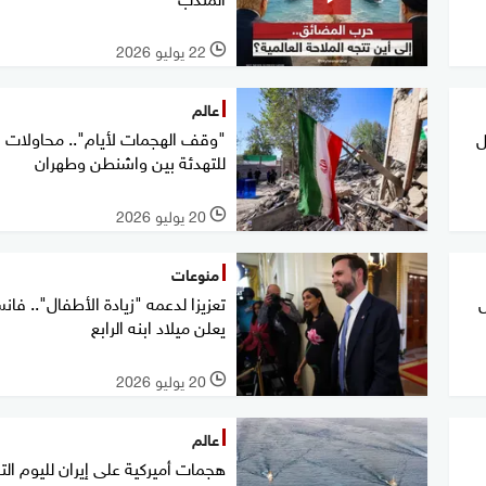
22 يوليو 2026
l
عالم
"وقف الهجمات لأيام".. محاولات
ل
للتهدئة بين واشنطن وطهران
20 يوليو 2026
l
منوعات
ل
تعزيزا لدعمه "زيادة الأطفال".. فا
يعلن ميلاد ابنه الرابع
20 يوليو 2026
l
عالم
هجمات أميركية على إيران لليوم الت