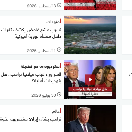
3 أغسطس 2026
l
منوعات
تسرب مشع غامض يكشف ثغرات أم
داخل منشأة نووية أميركية
1 أغسطس 2026
l
ستوديوone مع فضيلة
السر وراء غياب ميلانيا ترامب.. هل 
ت
بتهديدات أمنية؟
30 يوليو 2026
l
عالم
ترامب بشأن إيران: سنضربهم بقوة