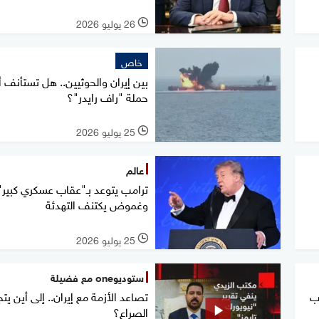
26 يوليو 2026
l
خاص
بين إيران والحوثيين.. هل تستأنف أ
حملة "راف رايدر"؟
25 يوليو 2026
l
عالم
ترامب يتوعد بـ"عقاب عسكري كبير".
وغموض يكتنف التهدئة
25 يوليو 2026
l
ستوديوone مع فضيلة
قب
تصاعد الأزمة مع إيران.. إلى أين يتج
الصراع؟