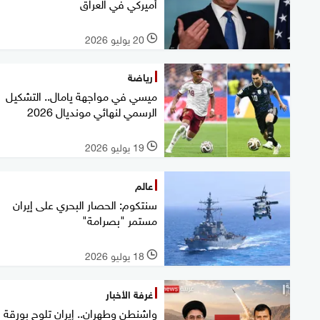
أميركي في العراق
20 يوليو 2026
l
رياضة
ميسي في مواجهة يامال.. التشكيل
الرسمي لنهائي مونديال 2026
19 يوليو 2026
l
عالم
سنتكوم: الحصار البحري على إيران
مستمر "بصرامة"
18 يوليو 2026
l
غرفة الأخبار
واشنطن وطهران.. إيران تلوح بورقة