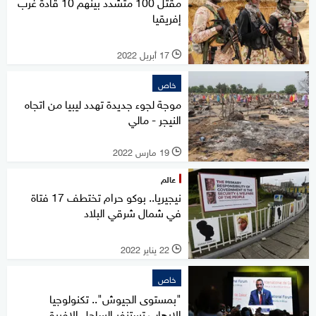
مقتل 100 متشدد بينهم 10 قادة غرب
إفريقيا
17 أبريل 2022
l
خاص
موجة لجوء جديدة تهدد ليبيا من اتجاه
النيجر - مالي
19 مارس 2022
l
عالم
نيجيريا.. بوكو حرام تختطف 17 فتاة
في شمال شرقي البلاد
22 يناير 2022
l
خاص
"بمستوى الجيوش".. تكنولوجيا
الإرهاب تستنفر الساحل الإفريقي