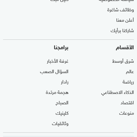
وظائف شاغرة
أعلن معنا
شاركنا برأيك
الأقسام
برامجنا
شرق أوسط
غرفة الأخبار
عالم
السؤال الصعب
رياضة
رادار
الذكاء الاصطناعي
هجمة مرتدة
اقتصاد
الصباح
منوعات
كلينيك
وثائقيات