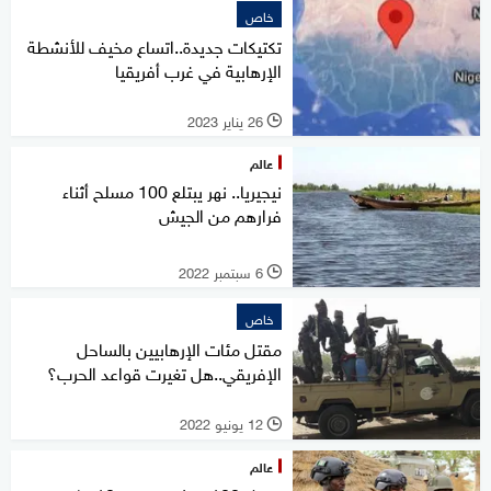
خاص
تكتيكات جديدة..اتساع مخيف للأنشطة
الإرهابية في غرب أفريقيا
26 يناير 2023
l
عالم
نيجيريا.. نهر يبتلع 100 مسلح أثناء
فرارهم من الجيش
6 سبتمبر 2022
l
خاص
مقتل مئات الإرهابيين بالساحل
الإفريقي..هل تغيرت قواعد الحرب؟
12 يونيو 2022
l
عالم