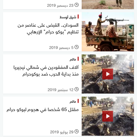
23 ديسمبر 2019
l
شرق أوسط
السودان.. القبض على عناصر من
تنظيم "بوكو حرام" الإرهابي
5 ديسمبر 2019
l
عالم
آلاف المفقودين في شمالي نيجيريا
منذ بداية الحرب ضد بوكوحرام
12 سبتمبر 2019
l
عالم
مقتل 65 شخصا في هجوم لبوكو حرام
29 يوليو 2019
l