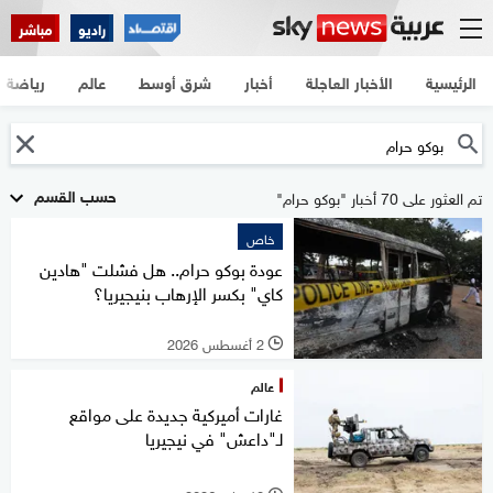
راديو
مباشر
الرئيسية
الأخبار العاجلة
أخبار
شرق أوسط
عالم
رياضة
حسب القسم
تم العثور على 70 أخبار "بوكو حرام"
خاص
عودة بوكو حرام.. هل فشلت "هادين
كاي" بكسر الإرهاب بنيجيريا؟
2 أغسطس 2026
l
عالم
غارات أميركية جديدة على مواقع
لـ"داعش" في نيجيريا