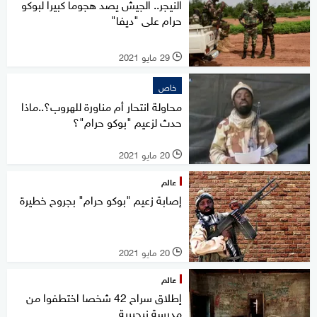
النيجر.. الجيش يصد هجوما كبيرا لبوكو
حرام على "ديفا"
29 مايو 2021
l
خاص
محاولة انتحار أم مناورة للهروب؟..ماذا
حدث لزعيم "بوكو حرام"؟
20 مايو 2021
l
عالم
إصابة زعيم "بوكو حرام" بجروح خطيرة
20 مايو 2021
l
عالم
إطلاق سراح 42 شخصا اختطفوا من
مدرسة نيجيرية