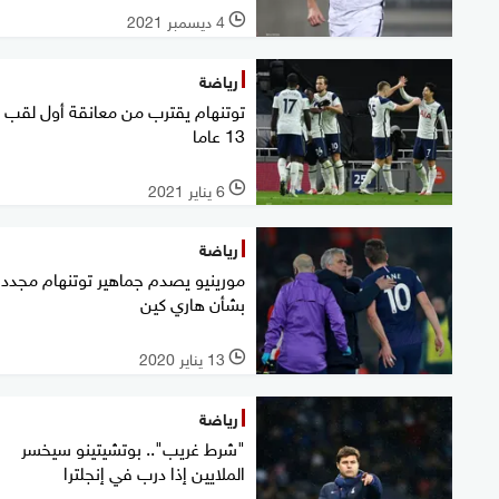
4 ديسمبر 2021
l
رياضة
توتنهام يقترب من معانقة أول لقب 
13 عاما
6 يناير 2021
l
رياضة
مورينيو يصدم جماهير توتنهام مجددا
بشأن هاري كين
13 يناير 2020
l
رياضة
"شرط غريب".. بوتشيتينو سيخسر
الملايين إذا درب في إنجلترا