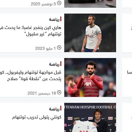
5 نوفمبر 2025
l
رياضة
هاري كين ينفجر غضبا: ما يحدث ف
توتنهام "غير مقبول"
1 مايو 2023
l
رياضة
سا
قبل مواجهة توتنهام وليفربول.. كو
يتحدث عن "نقطة قوة" صلاح
18 ديسمبر 2021
l
رياضة
كونتي يتولى تدريب توتنهام