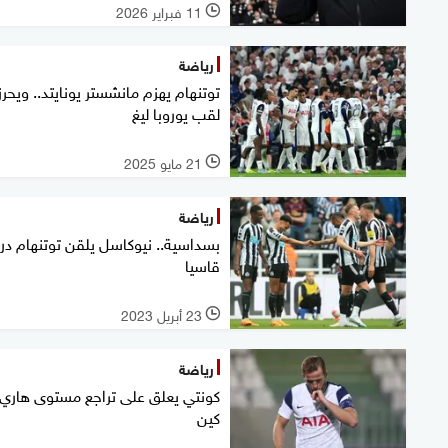
11 فبراير 2026
l
رياضة
توتنهام يهزم مانشستر يونايتد.. ويحرز
لقب يوروبا ليغ
21 مايو 2025
l
رياضة
بسداسية.. نيوكاسل يلقن توتنهام در
قاسيا
23 أبريل 2023
l
رياضة
كونتي يعلق على تراجع مستوى هاري
كين