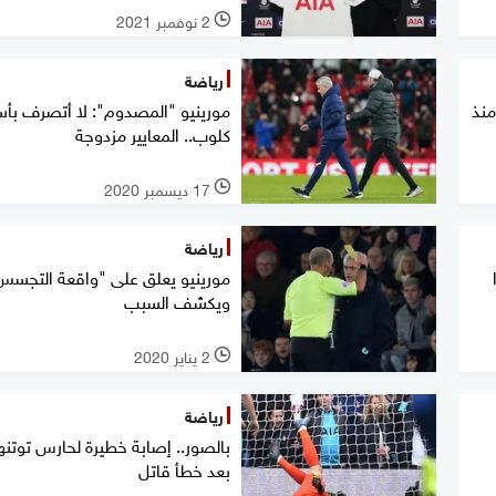
2 نوفمبر 2021
l
رياضة
منذ
مورينيو "المصدوم": لا أتصرف بأ
كلوب.. المعايير مزدوجة
17 ديسمبر 2020
l
رياضة
مورينيو يعلق على "واقعة التجسس
ويكشف السبب
2 يناير 2020
l
رياضة
بالصور.. إصابة خطيرة لحارس توتنه
بعد خطأ قاتل