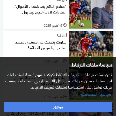
"صلاح النائم بعد ضمان الأموال"..
انتقادات لاذعة لنجم ليفربول
5 أكتوبر 2025
l
رياضة
سلوت يتحدث عن مستوى محمد
صلاح.. والفرص الضائعة
5 أكتوبر 2025
l
سياسة ملفات الارتباط
رياضة
نحن نستخدم ملفات تعريف الارتباط (كوكيز) لفهم كيفية استخدامك
بوادر أزمة.. هزيمة جديدة لليفربول
لموقعنا ولتحسين تجربتك. من خلال الاستمرار في استخدام موقعنا ،
وفقدان الصدارة
فإنك توافق على استخدامنا لملفات تعريف الارتباط.
سياسية الخصوصية
4 أكتوبر 2025
l
موافق
رياضة
فيديو للقطة "المنشفة".. وجدل بشأن