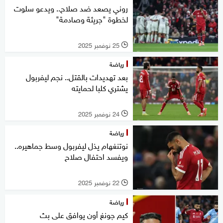
روني يصعد ضد صلاح.. ويدعو سلوت
لخطوة "جريئة وصادمة"
25 نوفمبر 2025
l
رياضة
بعد تهديدات بالقتل.. نجم ليفربول
يشتري كلبا لحمايته
24 نوفمبر 2025
l
رياضة
نوتنغهام يذل ليفربول وسط جماهيره..
ويفسد احتفال صلاح
22 نوفمبر 2025
l
رياضة
كيم جونغ أون يوافق على بث