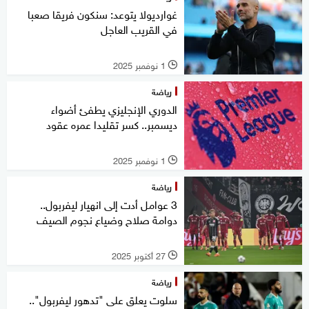
غوارديولا يتوعد: سنكون فريقا صعبا
في القريب العاجل
1 نوفمبر 2025
l
رياضة
الدوري الإنجليزي يطفئ أضواء
ديسمبر.. كسر تقليدا عمره عقود
1 نوفمبر 2025
l
رياضة
3 عوامل أدت إلى انهيار ليفربول..
دوامة صلاح وضياع نجوم الصيف
27 أكتوبر 2025
l
رياضة
سلوت يعلق على "تدهور ليفربول"..