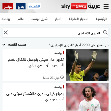
راديو
مباشر
الرئيسية
الأخبار العاجلة
أخبار
شرق أوسط
عالم
رياضة
حسب القسم
تم العثور على 2290 أخبار "الدوري الإنجليزي"
رياضة
تقرير: مان سيتي يتوصل لاتفاق لضم
الحارس الأرجنتيني رولي
قبل 23 ساعة
l
رياضة
بمبلغ خيالي.. عين مانشستر سيتي على
أيوب بوعدي