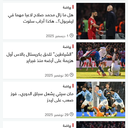
رياضة
هل ما زال محمد صلاح لاعبا مهما في
ليفربول؟.. هكذا أجاب سلوت
1 ديسمبر 2025
l
رياضة
"الشياطين" تلحق بكريستال بالاس أول
هزيمة على أرضه منذ فبراير
30 نوفمبر 2025
l
رياضة
مان سيتي يشعل سباق الدوري.. فوز
صعب على ليدز
29 نوفمبر 2025
l
رياضة