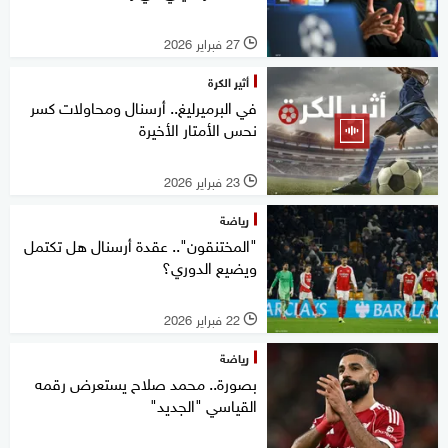
27 فبراير 2026
l
أثير الكرة
في البرميرليغ.. أرسنال ومحاولات كسر
نحس الأمتار الأخيرة
23 فبراير 2026
l
رياضة
"المختنقون".. عقدة أرسنال هل تكتمل
ويضيع الدوري؟
22 فبراير 2026
l
رياضة
بصورة.. محمد صلاح يستعرض رقمه
القياسي "الجديد"