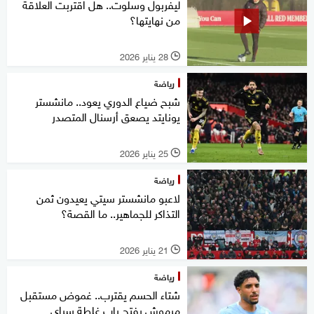
ليفربول وسلوت.. هل اقتربت العلاقة
من نهايتها؟
28 يناير 2026
l
رياضة
شبح ضياع الدوري يعود.. مانشستر
يونايتد يصعق أرسنال المتصدر
25 يناير 2026
l
رياضة
لاعبو مانشستر سيتي يعيدون ثمن
التذاكر للجماهير.. ما القصة؟
21 يناير 2026
l
رياضة
شتاء الحسم يقترب.. غموض مستقبل
مرموش يفتح باب غلطة سراي