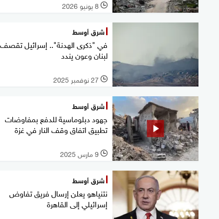
8 يونيو 2026
l
شرق أوسط
في "ذكرى الهدنة".. إسرائيل تقصف
لبنان وعون يندد
27 نوفمبر 2025
l
شرق أوسط
جهود دبلوماسية للدفع بمفاوضات
تطبيق اتفاق وقف النار في غزة
9 مارس 2025
l
شرق أوسط
نتنياهو يعلن إرسال فريق تفاوض
إسرائيلي إلى القاهرة