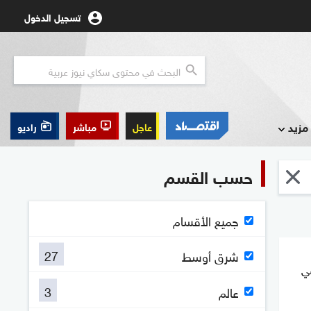
تسجيل الدخول
مزيد
عاجل
مباشر
راديو
حسب القسم
جميع الأقسام
27
شرق أوسط
في
3
عالم