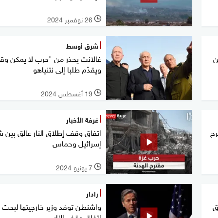
26 نوفمبر 2024
l
شرق أوسط
ن
غالانت يحذر من "حرب لا يمكن وقف
ويقدّم طلبا إلى نتنياهو
19 أغسطس 2024
l
غرفة الأخبار
رح
اتفاق وقف إطلاق النار عالق بين 
إسرائيل وحماس
7 يونيو 2024
l
رادار
ق
واشنطن توفد وزير خارجيتها لبحث ت
اتفاق وقف النار