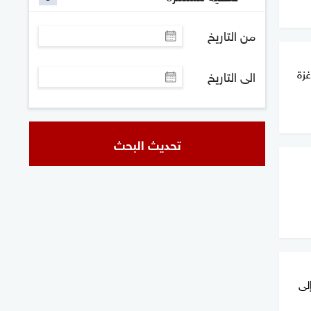
من التاريخ
زة
الى التاريخ
تحديث البحث
لى