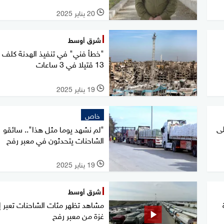
20 يناير 2025
l
شرق أوسط
"خطأ فني" في تنفيذ الهدنة كلف غ
13 قتيلا في 3 ساعات
19 يناير 2025
l
خاص
لى
"لم نشهد يوما مثل هذا".. سائقو
الشاحنات يتحدثون في معبر رفح
19 يناير 2025
l
شرق أوسط
مشاهد تظهر مئات الشاحنات تعبر إ
غزة من معبر رفح