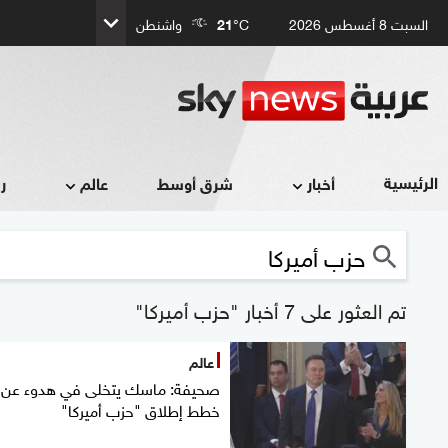
السبت 8 أغسطس 2026
°C
21
واشنطن
الرئيسية
أخبار
شرق أوسط
عالم
ر
تم العثور على 7 أخبار "حزب أميركا"
عالم
صحيفة: ماسك يتخلى في هدوء عن
خطط إطلاق "حزب أميركا"