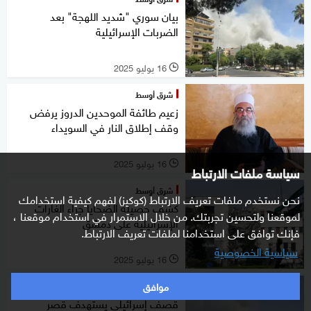
بيان سوري "شديد اللهجة" بعد
الضربات الإسرائيلية
16 يوليو 2025
l
شرق أوسط
زعيم طائفة الموحدين الدروز يرفض
وقف إطلاق النار في السويداء
16 يوليو 2025
l
سياسة ملفات الارتباط
شرق أوسط
نحن نستخدم ملفات تعريف الارتباط (كوكيز) لفهم كيفية استخدامك
كشف حصيلة الضحايا جراء الغارات
لموقعنا ولتحسين تجربتك. من خلال الاستمرار في استخدام موقعنا ،
الإسرائيلية على دمشق
فإنك توافق على استخدامنا لملفات تعريف الارتباط.
سياسية الخصوصية
16 يوليو 2025
l
موافق
شرق أوسط
قصف إسرائيلي يستهدف قصر