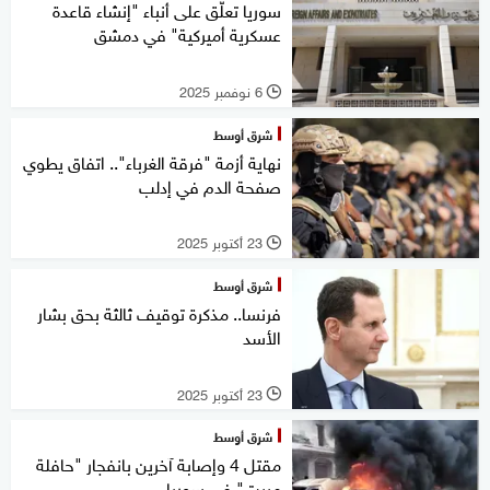
سوريا تعلّق على أنباء "إنشاء قاعدة
عسكرية أميركية" في دمشق
6 نوفمبر 2025
l
شرق أوسط
نهاية أزمة "فرقة الغرباء".. اتفاق يطوي
صفحة الدم في إدلب
23 أكتوبر 2025
l
شرق أوسط
فرنسا.. مذكرة توقيف ثالثة بحق بشار
الأسد
23 أكتوبر 2025
l
شرق أوسط
مقتل 4 وإصابة آخرين بانفجار "حافلة
مبيت" في سوريا