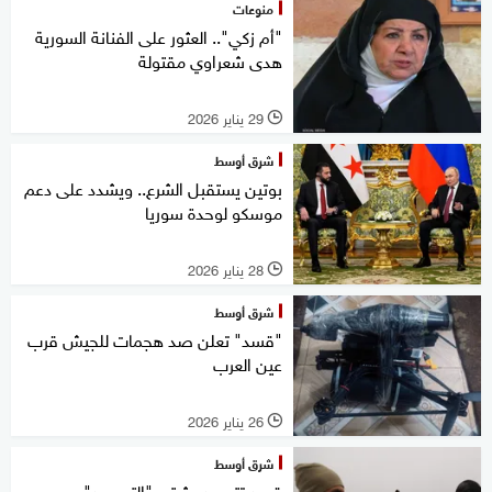
منوعات
"أم زكي".. العثور على الفنانة السورية
هدى شعراوي مقتولة
29 يناير 2026
l
شرق أوسط
بوتين يستقبل الشرع.. ويشدد على دعم
موسكو لوحدة سوريا
28 يناير 2026
l
شرق أوسط
"قسد" تعلن صد هجمات للجيش قرب
عين العرب
26 يناير 2026
l
شرق أوسط
قسد تتهم دمشق بـ"التصعيد"..