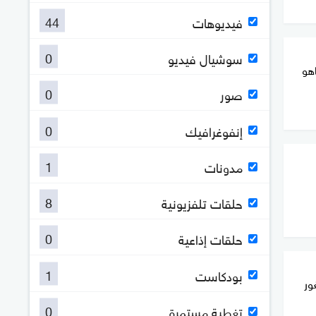
44
فيديوهات
0
سوشيال فيديو
اهو
0
صور
0
إنفوغرافيك
1
مدونات
8
حلقات تلفزيونية
0
حلقات إذاعية
1
بودكاست
ور
0
تغطية مستمرة