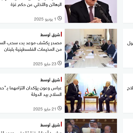
الرهائن والتخلي عن حكم غزة
1 يونيو 2025
l
شرق أوسط
مصدر يكشف موعد بدء سحب السل
خول
من المخيمات الفلسطينية بلبنان
23 مايو 2025
l
شرق أوسط
اح
عباس وعون يؤكدان التزامهما بـ"ح
السلاح بيد الدولة
21 مايو 2025
l
شرق أوسط
عباس: أحداث غزة تقوض جهود إقا