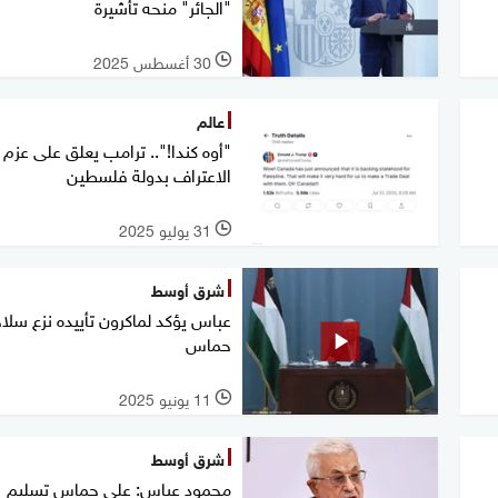
"الجائر" منحه تأشيرة
30 أغسطس 2025
l
عالم
"أوه كندا!".. ترامب يعلق على عزم ك
الاعتراف بدولة فلسطين
31 يوليو 2025
l
شرق أوسط
عباس يؤكد لماكرون تأييده نزع سلا
حماس
11 يونيو 2025
l
شرق أوسط
محمود عباس: على حماس تسليم