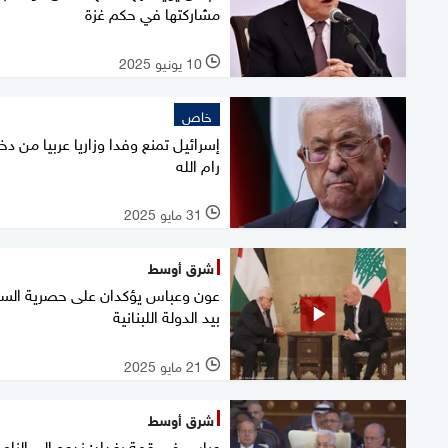
مشاركتها في حكم غزة
10 يونيو 2025
l
خاص
إسرائيل تمنع وفدا وزاريا عربيا من د
رام الله
31 مايو 2025
l
شرق أوسط
عون وعباس يؤكدان على حصرية السل
بيد الدولة اللبنانية
21 مايو 2025
l
شرق أوسط
عباس في قمة بغداد: ندعو إلى إلزام