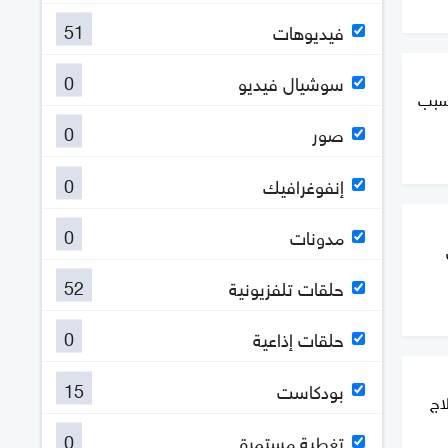
51
فيديوهات
0
سوشيال فيديو
سبب
0
صور
0
إنفوغرافيك
0
مدونات
52
حلقات تلفزيونية
0
حلقات إذاعية
15
بودكاست
اج
0
تغطية مستمرة