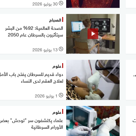
30 يوليو 2026
l
الصباح
الصحة العالمية: 92% من البشر
سيتأثرون بالسرطان عام 2050
13 يوليو 2026
l
علوم
دواء قديم للسرطان يفتح باب الأم
.
لعلاج العقم لدى النساء
1 يوليو 2026
l
علوم
ت
علماء يكتشفون سر "توحش" بعض
الأورام السرطانية