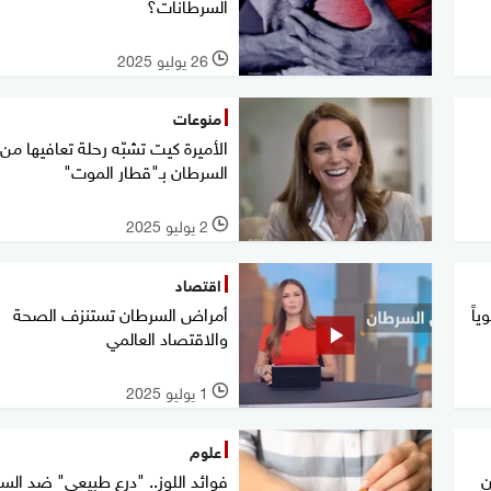
السرطانات؟
26 يوليو 2025
l
منوعات
الأميرة كيت تشبّه رحلة تعافيها من
السرطان بـ"قطار الموت"
2 يوليو 2025
l
اقتصاد
اً
أمراض السرطان تستنزف الصحة
والاقتصاد العالمي
1 يوليو 2025
l
علوم
ن
فوائد اللوز.. "درع طبيعي" ضد الس