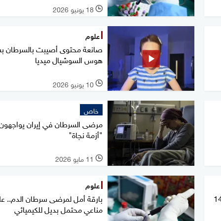
18 يونيو 2026
l
علوم
صانعة محتوى أصيبت بالسرطان ب
هوس السوشيال ميديا
10 يونيو 2026
l
خاص
مرضى السرطان في إيران يواجهون
"أزمة نجاة"
11 مايو 2026
l
علوم
ورية بريطانية فعالة في علاج 14
بارقة أمل لمرضى سرطان الدم.. عل
مناعي محتمل بديل للكيميائي