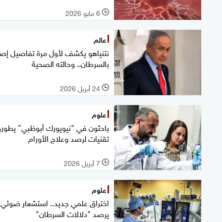
6 مايو 2026
l
عالم
نتنياهو يكشف لأول مرة تفاصيل إصا
بالسرطان.. وحالته الصحية
24 أبريل 2026
l
علوم
باحثون في "نيويورك أبوظبي" يطور
تقنيات لرصد وعلاج الأورام
7 أبريل 2026
l
علوم
اختراق علمي جديد.. استشعار ضوئي
يرصد "دلالات السرطان"