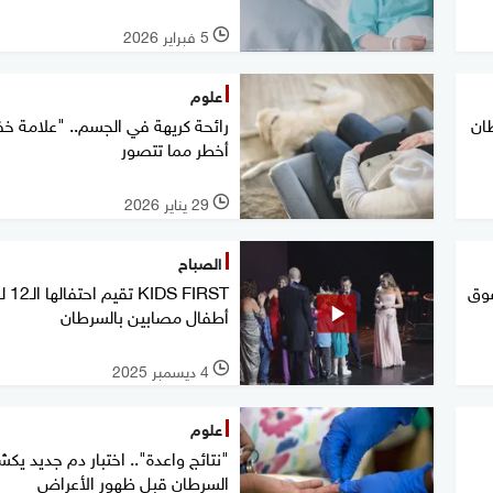
5 فبراير 2026
l
علوم
ان
رائحة كريهة في الجسم.. "علامة خف
أخطر مما تتصور
29 يناير 2026
l
الصباح
فوق
KIDS FIRST
أطفال مصابين بالسرطان
4 ديسمبر 2025
l
علوم
"نتائج واعدة".. اختبار دم جديد ي
السرطان قبل ظهور الأعراض