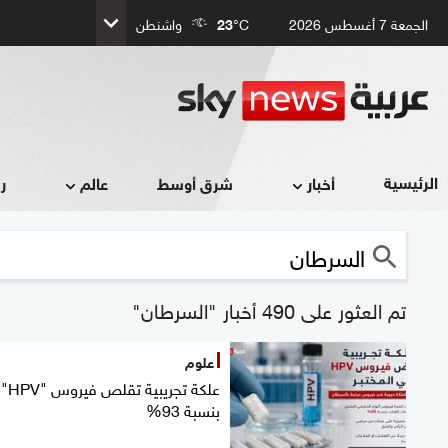
الجمعة 7 أغسطس 2026
°C
23
واشنطن
الرئيسية
أخبار
شرق أوسط
عالم
ر
تم العثور على 490 أخبار "السرطان"
علوم
علكة تجريبية تقلص فيروس "HPV"
بنسبة 93%