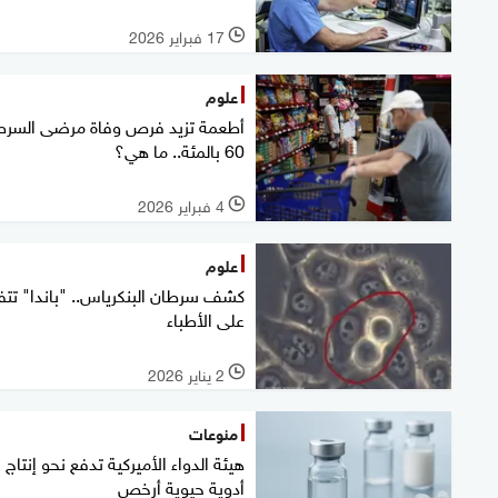
17 فبراير 2026
l
علوم
أطعمة تزيد فرص وفاة مرضى السرط
60 بالمئة.. ما هي؟
4 فبراير 2026
l
علوم
كشف سرطان البنكرياس.. "باندا" تت
على الأطباء
2 يناير 2026
l
منوعات
هيئة الدواء الأميركية تدفع نحو إنتاج
أدوية حيوية أرخص