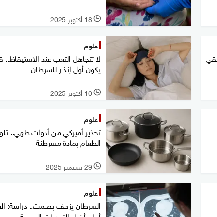
18 أكتوبر 2025
l
علوم
لقي
لا تتجاهل التعب عند الاستيقاظ.. ق
يكون أول إنذار للسرطان
10 أكتوبر 2025
l
علوم
تحذير أميركي من أدوات طهي.. تل
الطعام بمادة مسرطنة
29 سبتمبر 2025
l
علوم
السرطان يزحف بصمت.. دراسة: الع
أمام أخطر التحديات الصحية