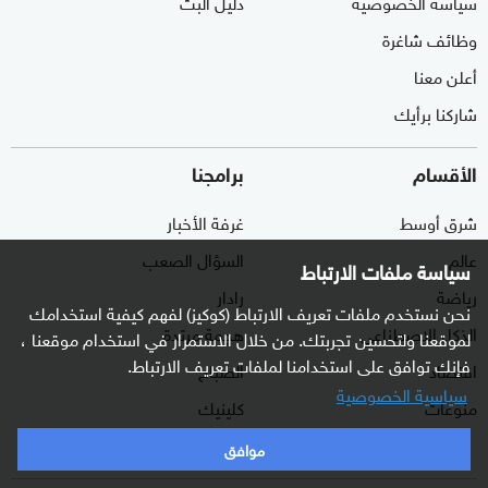
سياسة الخصوصية
دليل البث
وظائف شاغرة
أعلن معنا
شاركنا برأيك
الأقسام
برامجنا
شرق أوسط
غرفة الأخبار
عالم
السؤال الصعب
سياسة ملفات الارتباط
رياضة
رادار
نحن نستخدم ملفات تعريف الارتباط (كوكيز) لفهم كيفية استخدامك
الذكاء الاصطناعي
هجمة مرتدة
لموقعنا ولتحسين تجربتك. من خلال الاستمرار في استخدام موقعنا ،
فإنك توافق على استخدامنا لملفات تعريف الارتباط.
اقتصاد
الصباح
سياسية الخصوصية
منوعات
كلينيك
وثائقيات
موافق