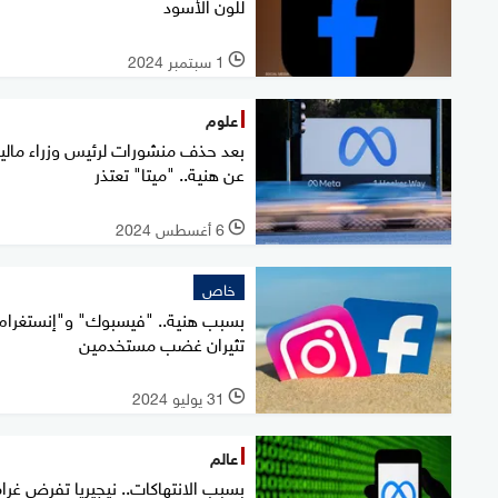
للون الأسود
1 سبتمبر 2024
l
علوم
بعد حذف منشورات لرئيس وزراء ماليز
عن هنية.. "ميتا" تعتذر
6 أغسطس 2024
l
خاص
بسبب هنية.. "فيسبوك" و"إنستغرام
تثيران غضب مستخدمين
31 يوليو 2024
l
عالم
بسبب الانتهاكات.. نيجيريا تفرض غرا