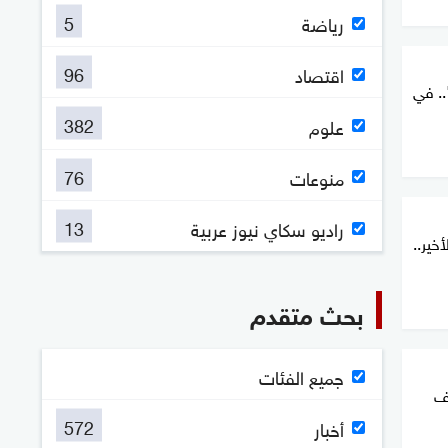
5
رياضة
96
اقتصاد
.. في
382
علوم
76
منوعات
13
راديو سكاي نيوز عربية
أخير..
بحث متقدم
جميع الفئات
ئف
572
أخبار