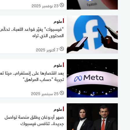
23 نوفمبر 2025
l
علوم
"فيسبوك" يغيّر قواعد اللعبة.. تحكّم
المحتوى الذي تراه
7 أكتوبر 2025
l
علوم
بعد اقتصارها على إنستغرام.. ميتا تع
تجربة "حساب المراهق"
25 سبتمبر 2025
l
علوم
صهر أردوغان يطلق منصة تواصل
جديدة.. تنافس فيسبوك