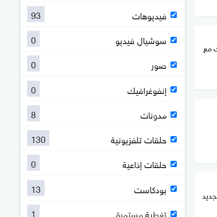
93
فيديوهات
0
سوشيال فيديو
ك مع
0
صور
0
إنفوغرافيك
8
مدونات
130
حلقات تلفزيونية
0
حلقات إذاعية
13
بودكاست
جديد
1
تغطية مستمرة