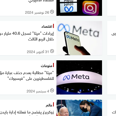
26 نوفمبر 2024
l
اقتصاد
وى
إيرادات "ميتا" تسجل 40.6 م
خلال الربع الثالث
31 أكتوبر 2024
l
منوعات
"ميتا" مطالبة بعدم حذف عبارة مؤ
للفلسطينيين على "فيسبوك"
4 سبتمبر 2024
l
عالم
وك
زوكربرغ يفضح ما فعلته إدارة بايدن