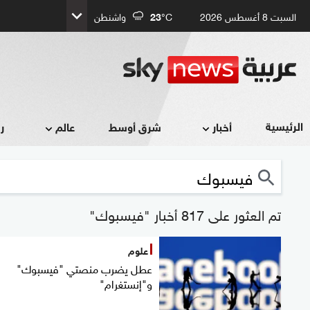
السبت 8 أغسطس 2026
°C
23
واشنطن
الرئيسية
أخبار
شرق أوسط
عالم
ر
تم العثور على 817 أخبار "فيسبوك"
علوم
عطل يضرب منصتي "فيسبوك"
و"إنستغرام"