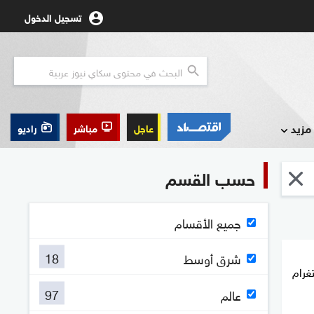
تسجيل الدخول
مزيد
عاجل
مباشر
راديو
حسب القسم
جميع الأقسام
18
شرق أوسط
غرام
97
عالم