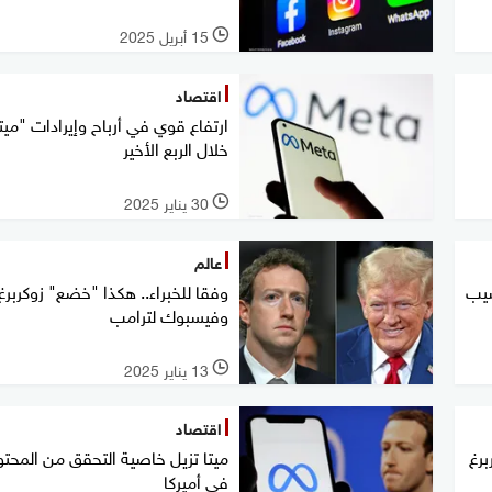
15 أبريل 2025
l
اقتصاد
ارتفاع قوي في أرباح وإيرادات "ميت
خلال الربع الأخير
30 يناير 2025
l
عالم
صيب
وفقا للخبراء.. هكذا "خضع" زوكربرغ
وفيسبوك لترامب
13 يناير 2025
l
اقتصاد
ربرغ
ميتا تزيل خاصية التحقق من المحت
في أميركا