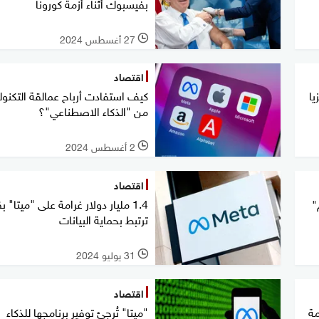
بفيسبوك أثناء أزمة كورونا
27 أغسطس 2024
l
اقتصاد
يا
كيف استفادت أرباح عمالقة التكنول
من "الذكاء الاصطناعي"؟
2 أغسطس 2024
l
اقتصاد
1.4 مليار دولار غرامة على "ميتا" 
"
ترتبط بحماية البيانات
31 يوليو 2024
l
اقتصاد
مة
"ميتا" تُرجئ توفير برنامجها للذكاء