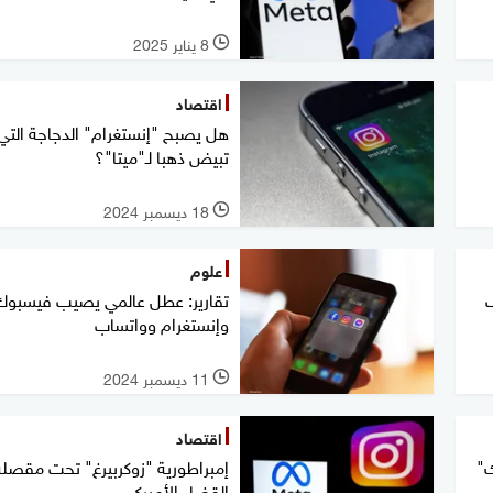
8 يناير 2025
l
اقتصاد
هل يصبح "إنستغرام" الدجاجة التي
تبيض ذهبا لـ"ميتا"؟
18 ديسمبر 2024
l
علوم
تقارير: عطل عالمي يصيب فيسبوك
وإنستغرام وواتساب
11 ديسمبر 2024
l
اقتصاد
ك"
إمبراطورية "زوكربيرغ" تحت مقصلة
القضاء الأميركي