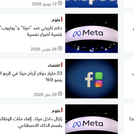
12 يونيو 2026
l
علوم
حكم تاريخي ضد "ميتا" و"يوتيوب"
قضية أضرار نفسية
26 مارس 2026
l
اقتصاد
ب
23 مليار دولار أرباح ميتا في الربع ال
بنمو 9%
29 يناير 2026
l
علوم
ذا
زلزال داخل ميتا.. إلغاء مئات الوظا
بقسم الذكاء الاصطناعي