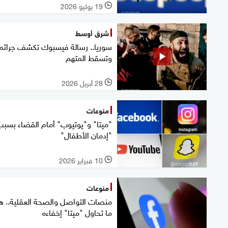
19 يوليو 2026
l
شرق أوسط
سوريا.. رسالة فيسبوك تكشف جرائم
وتسقط المتهم
28 أبريل 2026
l
منوعات
"ميتا" و"يوتيوب" أمام القضاء بسب
"إدمان الأطفال"
10 فبراير 2026
l
منوعات
منصات التواصل والصحة العقلية.. ه
ما تحاول "ميتا" إخفاءه