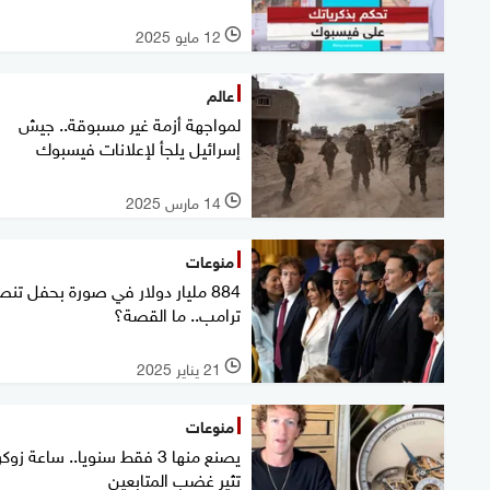
12 مايو 2025
l
عالم
لمواجهة أزمة غير مسبوقة.. جيش
إسرائيل يلجأ لإعلانات فيسبوك
14 مارس 2025
l
منوعات
884 مليار دولار في صورة بحفل تن
ترامب.. ما القصة؟
21 يناير 2025
l
منوعات
يصنع منها 3 فقط سنويا.. ساعة زوك
تثير غضب المتابعين