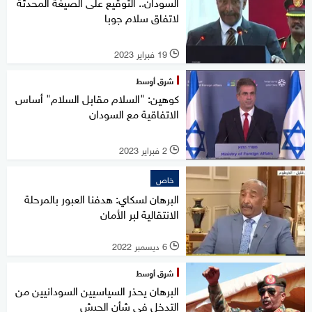
السودان.. التوقيع على الصيغة المحدثة
لاتفاق سلام جوبا
19 فبراير 2023
l
شرق أوسط
كوهين: "السلام مقابل السلام" أساس
الاتفاقية مع السودان
2 فبراير 2023
l
خاص
البرهان لسكاي: هدفنا العبور بالمرحلة
الانتقالية لبر الأمان
6 ديسمبر 2022
l
شرق أوسط
البرهان يحذر السياسيين السودانيين من
التدخل في شأن الجيش