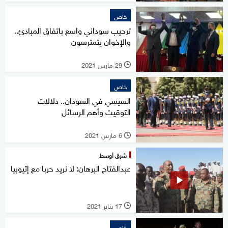
خاص
ترحيب سوداني واسع باتفاق المبادئ..
والإخوان يتمترسون
29 مارس 2021
l
خاص
السيسي في السودان.. دلالات
التوقيت وأهم الرسائل
6 مارس 2021
l
شرق أوسط
عبدالفتاح البرهان: لا نريد حربا مع إثيوبيا
17 يناير 2021
l
خاص