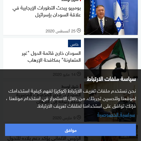
بومبيو يبحث التطورات الإيجابية في
علاقة السودان بإسرائيل
25 أغسطس 2020
l
خاص
السودان خارج قائمة الدول "غير
المتعاونة" بمكافحة الإرهاب
14 مايو 2020
l
سياسة ملفات الارتباط
شرق أوسط
نحن نستخدم ملفات تعريف الارتباط (كوكيز) لفهم كيفية استخدامك
السودان.. مدير المخابرات المصرية
لموقعنا ولتحسين تجربتك. من خلال الاستمرار في استخدام موقعنا ،
يسلم رسالة إلى البرهان
فإنك توافق على استخدامنا لملفات تعريف الارتباط.
سياسية الخصوصية
9 مارس 2020
l
موافق
شرق أوسط
الرئيس الألماني يؤكد دعم بلاده للتحول