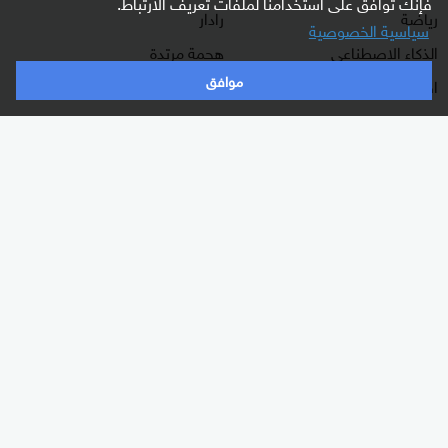
فإنك توافق على استخدامنا لملفات تعريف الارتباط.
رياضة
رادار
سياسية الخصوصية
الذكاء الاصطناعي
هجمة مرتدة
موافق
اقتصاد
الصباح
منوعات
كلينيك
وثائقيات
اشترك الآن بالنشرة الإخبارية
نشرة إخبارية ترسل مباشرة لبريدك الإلكتروني يوميا
إشترك