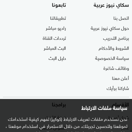
سكاي نيوز عربية
تابعونا
اتصل بنا
تطبيقاتنا
حول سكاي نيوز عربية
راديو مباشر
برنامج التدريب
ترددات القناة
الشروط والأحكام
البث المباشر
سياسة الخصوصية
دليل البث
وظائف شاغرة
أعلن معنا
شاركنا برأيك
الأقسام
برامجنا
سياسة ملفات الارتباط
شرق أوسط
غرفة الأخبار
نحن نستخدم ملفات تعريف الارتباط (كوكيز) لفهم كيفية استخدامك
لموقعنا ولتحسين تجربتك. من خلال الاستمرار في استخدام موقعنا ،
عالم
السؤال الصعب