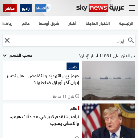
راديو
مباشر
الرئيسية
الأخبار العاجلة
أخبار
شرق أوسط
عالم
رياضة
حسب القسم
تم العثور على 11951 أخبار "إيران"
خاص
هرمز بين التهديد والتفاوض.. هل تخسر
إيران آخر أوراق ضغطها؟
قبل 11 ساعة
l
عالم
ترامب: تقدم كبير في محادثات هرمز..
والاتفاق يقترب