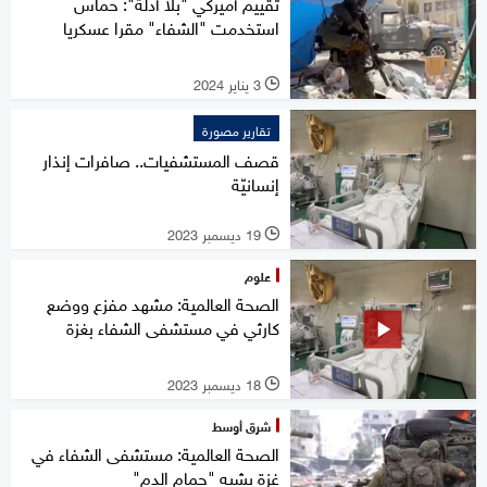
تقييم أميركي "بلا أدلة": حماس
استخدمت "الشفاء" مقرا عسكريا
3 يناير 2024
l
تقارير مصورة
قصف المستشفيات.. صافرات إنذار
إنسانيّة
19 ديسمبر 2023
l
علوم
الصحة العالمية: مشهد مفزع ووضع
كارثي في مستشفى الشفاء بغزة
18 ديسمبر 2023
l
شرق أوسط
الصحة العالمية: مستشفى الشفاء في
غزة يشبه "حمام الدم"