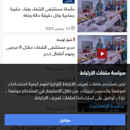
خاص
مأساة مستشفى الشفاء بغزة.. مقبرة
جماعية وكل دقيقة حالة وفاة
13 نوفمبر 2023
l
شرق أوسط
مدير مستشفى الشفاء: مقتل 8 مرضى
بينهم أطفال خدج
13 نوفمبر 2023
l
سياسة ملفات الارتباط
شرق أوسط
نحن نستخدم ملفات تعريف الارتباط (كوكيز) لفهم كيفية استخدامك
فاجعة مستشفى الشفاء مستمرة..
لموقعنا ولتحسين تجربتك. من خلال الاستمرار في استخدام موقعنا ،
وفيات لرضّع ومرضى عناية مركزة
فإنك توافق على استخدامنا لملفات تعريف الارتباط.
سياسية الخصوصية
13 نوفمبر 2023
l
موافق
شرق أوسط
"حماس" تنفي رفضها تزويد إسرائيل