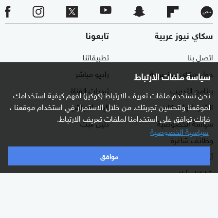
سكاي نيوز عربية
تابعونا
اتصل بنا
تطبيقاتنا
حول سكاي نيوز عربية
راديو مباشر
سياسة ملفات الارتباط
برنامج التدريب
ترددات القناة
نحن نستخدم ملفات تعريف الارتباط (كوكيز) لفهم كيفية استخدامك
الشروط والأحكام
البث المباشر
لموقعنا ولتحسين تجربتك. من خلال الاستمرار في استخدام موقعنا ،
فإنك توافق على استخدامنا لملفات تعريف الارتباط.
سياسة الخصوصية
دليل البث
سياسية الخصوصية
وظائف شاغرة
أعلن معنا
موافق
شاركنا برأيك
الأقسام
برامجنا